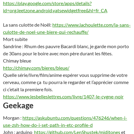
https://play.google.com/store/apps/details?
id=org.leetzone.android.yatsewidgetfree&hl=fr_CA
La sans culotte de Noël:
https://www.lachoulette.com/la-sans-
culotte-de-noel-une-biere-qui-rechauffe/
Mort subite
Sandrine : Rhum des pauvre Bacardi blanc, je garde mon porto
de 30ans pour le boire avec mon père durant les fêtes.
Chimay bleue
http://chimay.com/bieres/bleue/
Quelle série/livre/film/anime espérer vous supprime de votre
cerveau, comme ça tu pourra le regarder et l’apprécier comme
ci c’etait la premiere fois.
https://www.lesbelleslettres.com/livre/1407-le-cygne-noir
Geekage
Morgan :
https://askubuntu.com/questions/476246/when-i-
use-zsh-how-do-i-set-path-in-etc-profile-d
John : arduino
https://github.com/LenShustek/miditones
et