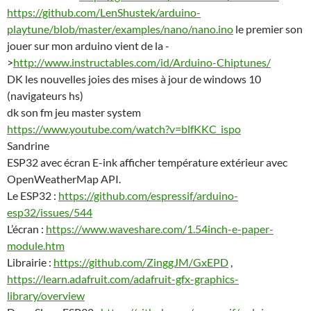
https://github.com/LenShustek/arduino-
playtune/blob/master/examples/nano/nano.ino
le premier son
jouer sur mon arduino vient de la -
>
http://www.instructables.com/id/Arduino-Chiptunes/
DK les nouvelles joies des mises à jour de windows 10
(navigateurs hs)
dk son fm jeu master system
https://www.youtube.com/watch?v=blfKKC_ispo
Sandrine
ESP32 avec écran E-ink afficher température extérieur avec
OpenWeatherMap API.
Le ESP32 :
https://github.com/espressif/arduino-
esp32/issues/544
L’écran :
https://www.waveshare.com/1.54inch-e-paper-
module.htm
Librairie :
https://github.com/ZinggJM/GxEPD
,
https://learn.adafruit.com/adafruit-gfx-graphics-
library/overview