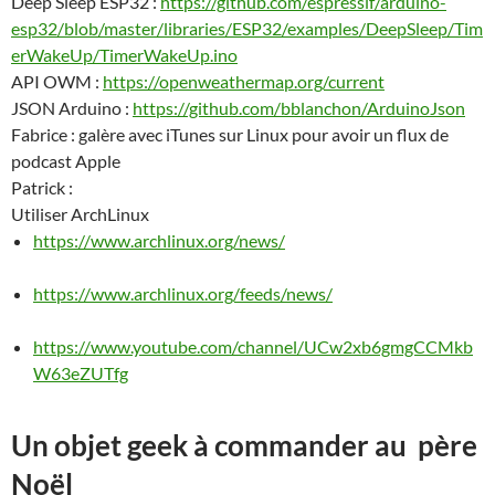
Deep Sleep ESP32 :
https://github.com/espressif/arduino-
esp32/blob/master/libraries/ESP32/examples/DeepSleep/Tim
erWakeUp/TimerWakeUp.ino
API OWM :
https://openweathermap.org/current
JSON Arduino :
https://github.com/bblanchon/ArduinoJson
Fabrice : galère avec iTunes sur Linux pour avoir un flux de
podcast Apple
Patrick :
Utiliser ArchLinux
https://www.archlinux.org/news/
https://www.archlinux.org/feeds/news/
https://www.youtube.com/channel/UCw2xb6gmgCCMkb
W63eZUTfg
Un objet geek à commander
au père
Noël