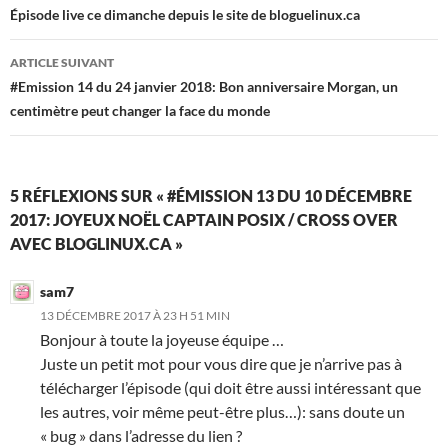
des
Épisode live ce dimanche depuis le site de bloguelinux.ca
articles
ARTICLE SUIVANT
#Emission 14 du 24 janvier 2018: Bon anniversaire Morgan, un
centimètre peut changer la face du monde
5 RÉFLEXIONS SUR « #ÉMISSION 13 DU 10 DÉCEMBRE
2017: JOYEUX NOËL CAPTAIN POSIX / CROSS OVER
AVEC BLOGLINUX.CA »
sam7
13 DÉCEMBRE 2017 À 23 H 51 MIN
Bonjour à toute la joyeuse équipe …
Juste un petit mot pour vous dire que je n’arrive pas à
télécharger l’épisode (qui doit être aussi intéressant que
les autres, voir même peut-être plus…): sans doute un
« bug » dans l’adresse du lien ?