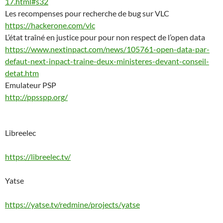
17.html#s32
Les recompenses pour recherche de bug sur VLC
https://hackerone.com/vlc
L’état traîné en justice pour pour non respect de l’open data
https://www.nextinpact.com/news/105761-open-data-par-
defaut-next-inpact-traine-deux-ministeres-devant-conseil-
detat.htm
Emulateur PSP
http://ppsspp.org/
Libreelec
https://libreelec.tv/
Yatse
https://yatse.tv/redmine/projects/yatse