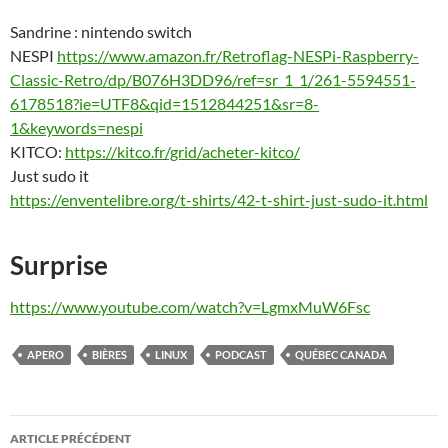
Sandrine : nintendo switch
NESPI
https://www.amazon.fr/Retroflag-NESPi-Raspberry-
Classic-Retro/dp/B076H3DD96/ref=sr_1_1/261-5594551-
6178518?ie=UTF8&qid=1512844251&sr=8-
1&keywords=nespi
KITCO:
https://kitco.fr/grid/acheter-kitco/
Just sudo it
https://enventelibre.org/t-shirts/42-t-shirt-just-sudo-it.html
Surprise
https://www.youtube.com/watch?v=LgmxMuW6Fsc
APERO
BIÈRES
LINUX
PODCAST
QUÉBEC CANADA
Navigation
ARTICLE PRÉCÉDENT