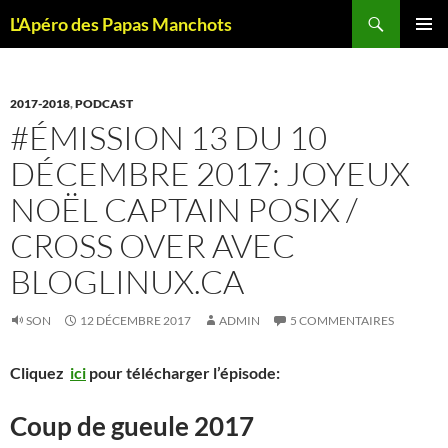
Recherche
L'Apéro des Papas Manchots
ALLER
MENU
AU
PRINCI
CONTENU
2017-2018
,
PODCAST
#ÉMISSION 13 DU 10
DÉCEMBRE 2017: JOYEUX
NOËL CAPTAIN POSIX /
CROSS OVER AVEC
BLOGLINUX.CA
SON
12 DÉCEMBRE 2017
ADMIN
5 COMMENTAIRES
Cliquez
ici
pour télécharger l’épisode:
Coup de gueule 2017