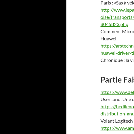
Paris : «Sas à vé
http://www.lepar
oise/transports
8045823.php
Comment Microsof
Huawei
https://arstech
huawei-driver-
Chronique : la vi
Partie Fa
https://www.del
UserLand, Une d
https://hedilen
distribution-gn
Volant Logitech
https://www.am