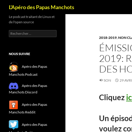
Recherche
L'Apéro des Papas Manchots
Le podcast traitant de Linux et
de l'open source
Rechercher :
2018-2019
,
NON CL
ÉMISSI
NOUS SUIVRE
2019: 
DES H
Apéro des Papas
Manchots Podcast
SON
29 AVR
Apéro des Papas
Manchots Discord
Cliquez
ic
Apéro des Papas
Manchots Reddit
Un épisod
Apéro des Papas
voulez co