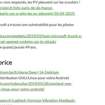
lo» non respectés, les PV pleuvent sur les scooters !
isien.fr/info-paris-ile-de-france-
/paris-sas-a-velo-les-pv-pleuvent-03-04-2019-
t a trouvé une vulnérabilité pour les pilotes
nica.com/gadgets/2019/03/how-microsoft-found-a-
that-opened-systems-up-to-attack/
e quand j’aurais 49 ans.
brice
irium.be/fr/bieres?beer=14-Delirium
istribution GNU/Linux pour votre Android
oir.com/index.php/2019/03/28/userland-une-
u-linux-pour-votre-android/
azon.fr/Logitech-Formula-Vibration-Feedback-