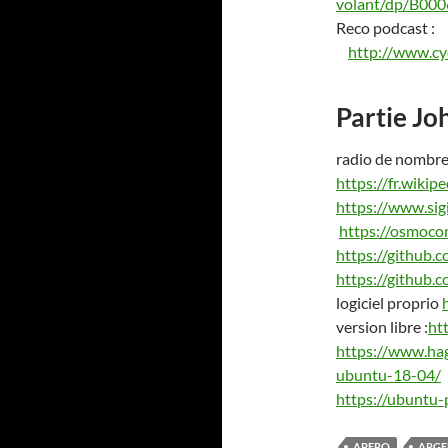
volant/dp/B00
Reco podcast :
http://www.cyc
Partie Jo
radio de nombr
https://fr.wiki
https://www.sig
https://osmocom
https://github
https://github.
logiciel proprio
version libre :
ht
https://www.ha
ubuntu-18-04/
https://ubuntu-p
APERO
ARGE