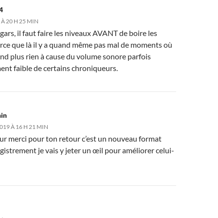
4
 À 20 H 25 MIN
 gars, il faut faire les niveaux AVANT de boire les
arce que là il y a quand même pas mal de moments où
nd plus rien à cause du volume sonore parfois
ent faible de certains chroniqueurs.
in
019 À 16 H 21 MIN
ur merci pour ton retour c’est un nouveau format
gistrement je vais y jeter un œil pour améliorer celui-