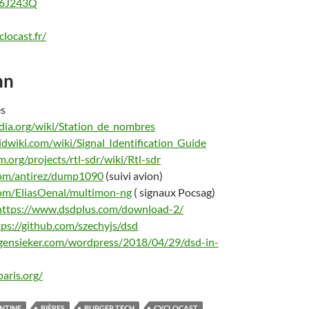
06J243Q
locast.fr/
hn
es
pedia.org/wiki/Station_de_nombres
idwiki.com/wiki/Signal_Identification_Guide
.org/projects/rtl-sdr/wiki/Rtl-sdr
.com/antirez/dump1090
(suivi avion)
com/EliasOenal/multimon-ng
( signaux Pocsag)
https://www.dsdplus.com/download-2/
tps://github.com/szechyjs/dsd
gensieker.com/wordpress/2018/04/29/dsd-in-
aris.org/
NTINE
BIÈRES
BURGER TECH
CYCLOCAST