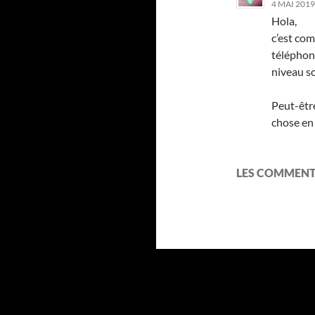
4 MAI 2019
Hola,
c’est co
téléphone
niveau so
Peut-être
chose en 
LES COMMENT
Fièrement propulsé par WordPress