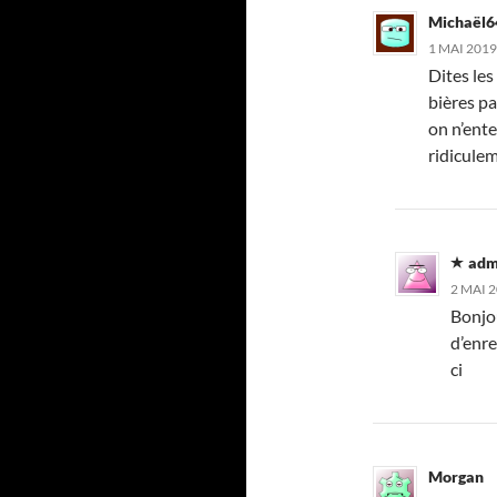
Michaël6
1 MAI 2019
Dites les
bières p
on n’ente
ridiculem
adm
2 MAI 2
Bonjo
d’enre
ci
Morgan