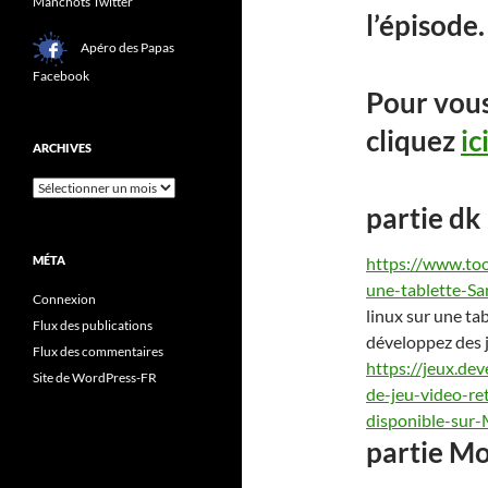
Manchots Twitter
l’épisode.
Apéro des Papas
Facebook
Pour vous
cliquez
ic
ARCHIVES
Archives
partie dk
MÉTA
https://www.too
une-tablette-S
Connexion
linux sur une tab
Flux des publications
dével
op
pez des
Flux des commentaires
https://jeux.d
Site de WordPress-FR
de-jeu-video-r
disponible-sur
partie M