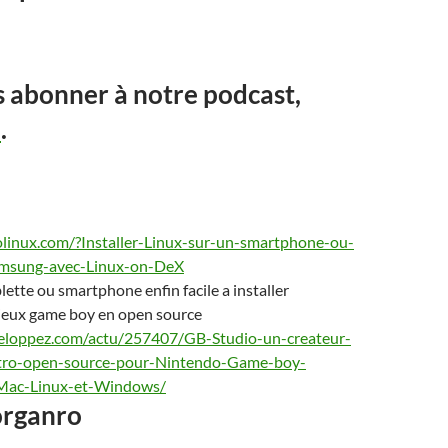
 abonner à notre podcast,
i
.
linux.com/?Installer-Linux-sur-un-smartphone-ou-
amsung-avec-Linux-on-DeX
lette ou s
ma
rtphone enfin facile a installer
 jeux game boy en open source
eveloppez.com/actu/257407/GB-Studio-un-createur-
etro-open-source-pour-Nintendo-Game-boy-
-Mac-Linux-et-Windows/
organro