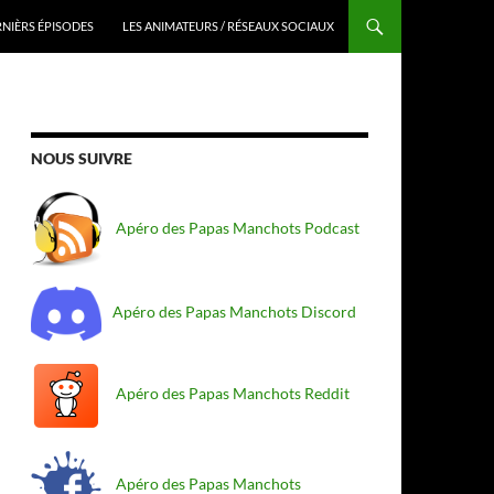
RNIÈRS ÉPISODES
LES ANIMATEURS / RÉSEAUX SOCIAUX
NOUS SUIVRE
Apéro des Papas Manchots Podcast
Apéro des Papas Manchots Discord
Apéro des Papas Manchots Reddit
Apéro des Papas Manchots