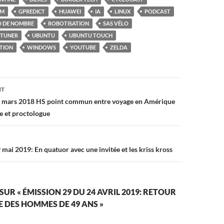
AM
GPREDICT
HUAWEI
IA
LINUX
PODCAST
O DE NOMBRE
ROBOTISATION
SAS VÉLO
TUNER
UBUNTU
UBUNTU TOUCH
ATION
WINDOWS
YOUTUBE
ZELDA
on
NT
1 mars 2018 HS point commun entre voyage en Amérique
le et proctologue
mai 2019: En quatuor avec une invitée et les kriss kross
SUR « ÉMISSION 29 DU 24 AVRIL 2019: RETOUR
 DES HOMMES DE 49 ANS »