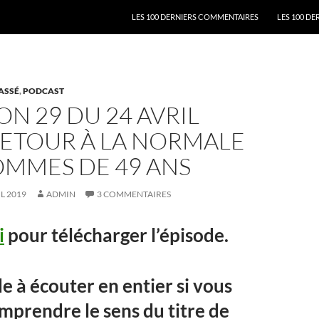
ALLER AU CONTENU
LES 100 DERNIERS COMMENTAIRES
LES 100 DE
ASSÉ
,
PODCAST
ON 29 DU 24 AVRIL
RETOUR À LA NORMALE
OMMES DE 49 ANS
IL 2019
ADMIN
3 COMMENTAIRES
i
pour télécharger l’épisode.
e à écouter en entier si vous
mprendre le sens du titre de