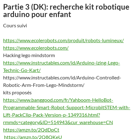
Partie 3 (DK): recherche kit robotique
arduino pour enfant
Cours suivi
https://www.ecolerobots.com/produit/robots-lumineux/
https://www.ecolerobots.com/
Hacking lego mindstorm
https://www.instructables.com/id/Arduino-izing-Lego-
Technic-Go-Kart/
https://www.instructables.com/id/Arduino-Controlled-
Robotic-Arm-From-Lego-Mindstorm/
kits proposés
https://www.banggood.com/fr/Yahboom-HelloBot-
Programmable-Smart-Robot-Support-MicrobitSTEM-with-
Lift-PackClip-Pack-Version-p-1349316.html?
rmmds=category&ID=514943&cur_warehouse=CN
https://amzn.to/2QdDpCt
https://amzn.to/2Q8QKeU