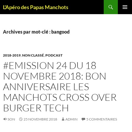
Recherche
L'Apéro des Papas Manchots
ALLER
MENU
AU
PRINCI
CONTENU
Archives par mot-clé : bangood
2018-2019
,
NON CLASSÉ
,
PODCAST
#EMISSION 24 DU 18
NOVEMBRE 2018: BON
ANNIVERSAIRE LES
MANCHOTS CROSS OVER
BURGER TECH
SON
25 NOVEMBRE 2018
ADMIN
5 COMMENTAIRES