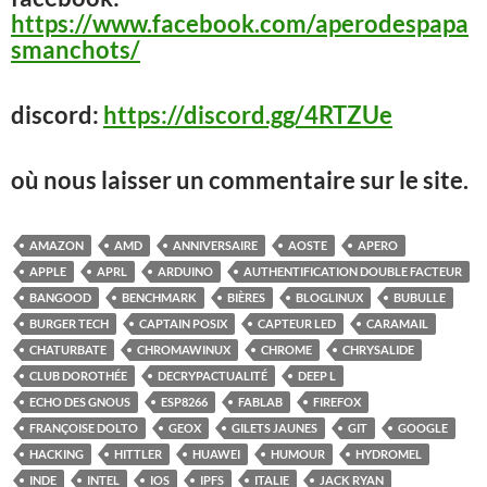
https://www.facebook.com/aperodespapa
smanchots/
discord:
https://discord.gg/4RTZUe
où nous laisser un commentaire sur le site.
AMAZON
AMD
ANNIVERSAIRE
AOSTE
APERO
APPLE
APRL
ARDUINO
AUTHENTIFICATION DOUBLE FACTEUR
BANGOOD
BENCHMARK
BIÈRES
BLOGLINUX
BUBULLE
BURGER TECH
CAPTAIN POSIX
CAPTEUR LED
CARAMAIL
CHATURBATE
CHROMAWINUX
CHROME
CHRYSALIDE
CLUB DOROTHÉE
DECRYPACTUALITÉ
DEEP L
ECHO DES GNOUS
ESP8266
FABLAB
FIREFOX
FRANÇOISE DOLTO
GEOX
GILETS JAUNES
GIT
GOOGLE
HACKING
HITTLER
HUAWEI
HUMOUR
HYDROMEL
INDE
INTEL
IOS
IPFS
ITALIE
JACK RYAN