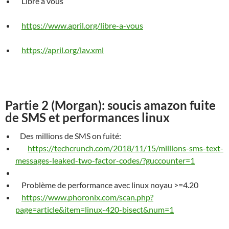
Libre à vous
https://www.april.org/libre-a-vous
https://april.org/lav.xml
Partie 2 (Morgan): soucis amazon fuite
de SMS et performances linux
Des millions de
SMS
on fuité:
https://techcrunch.com/2018/11/15/millions-sms-text-
messages-leaked-two-factor-codes/?guccounter=1
Probl
è
me de performance avec linux noyau >=4.20
https://www.phoronix.com/scan.php?
page=article&item=linux-420-bisect&num=1