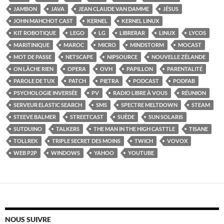
JAMBON
JAVA
JEAN CLAUDE VAN DAMME
JÉSUS
JOHN MAHCHOT CAST
KERNEL
KERNEL LINUX
KIT ROBOTIQUE
LEGO
LG
LIBRERAR
LINUX
LYCOS
MARITINIQUE
MAROC
MICRO
MINDSTORM
MOCAST
MOT DE PASSE
NETSCAPE
NIPSOURCE
NOUVELLE ZÉLANDE
ON LÂCHE RIEN
OPERA
OVH
PAPILLON
PARENTALITÉ
PAROLE DE TUX
PATCH
PIETRA
PODCAST
PODFAB
PSYCHOLOGIE INVERSÉE
PV
RADIO LIBRE À VOUS
RÉUNION
SERVEUR ELASTIC SEARCH
SMS
SPECTRE MELTDOWN
STEAM
STEEVE BALMER
STREETCAST
SUÈDE
SUN SOLARIS
SUTDUINO
TALKERS
THE MAN IN THE HIGH CASTTLE
TISANE
TOLLREK
TRIPLE SECRET DES MOINS
TWICH
VOVOX
WEB P2P
WINDOWS
YAHOO
YOUTUBE
NOUS SUIVRE