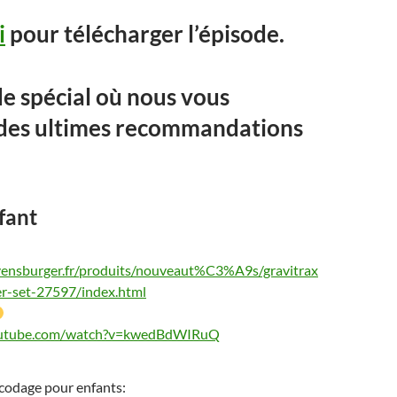
i
pour télécharger l’épisode.
e spécial où nous vous
des ultimes recommandations
fant
vensburger.fr/produits/nouveaut%C3%A9s/gravitrax
ter-set-27597/index.html
outube.com/watch?v=kwedBdWIRuQ
e codage pour enfants: