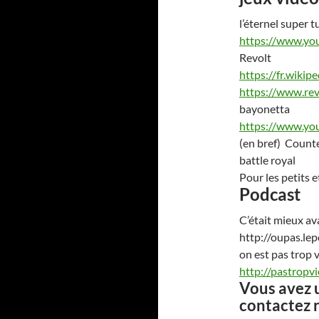
l’éternel super t
https://www.yo
Revolt
https://fr.wikip
https://www.rev
bayonetta
https://www.y
(en bref) Counte
battle royal
Pour les petits e
Podcast
C’était mieux av
http://oupas.le
on est pas trop 
http://pastropvi
Vous avez 
contactez 