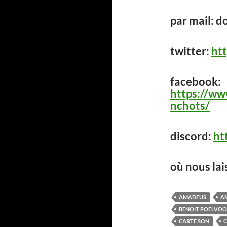
par mail: 
twitter:
ht
facebook:
https://w
nchots/
discord:
ht
où nous lai
AMADEUS
A
BENOIT POELVO
CARTE SON