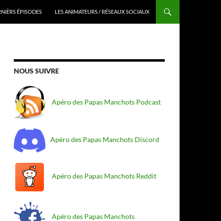
RNIÈRS ÉPISODES
LES ANIMATEURS / RÉSEAUX SOCIAUX
NOUS SUIVRE
Apéro des Papas Manchots Podcast
Apéro des Papas Manchots Discord
Apéro des Papas Manchots Reddit
Apéro des Papas Manchots