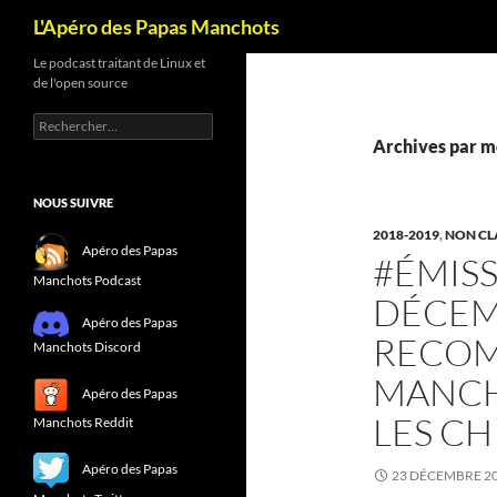
Recherche
L'Apéro des Papas Manchots
Le podcast traitant de Linux et
de l'open source
Rechercher :
Archives par mo
NOUS SUIVRE
2018-2019
,
NON CL
Apéro des Papas
#ÉMISS
Manchots Podcast
DÉCEM
Apéro des Papas
RECOM
Manchots Discord
MANCH
Apéro des Papas
LES CH
Manchots Reddit
Apéro des Papas
23 DÉCEMBRE 2