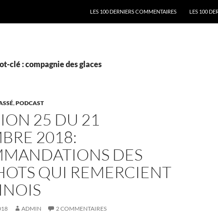
ALLER AU CONTENU
LES 100 DERNIERS COMMENTAIRES
LES 100 DE
t-clé : compagnie des glaces
ASSÉ
,
PODCAST
ION 25 DU 21
BRE 2018:
MANDATIONS DES
OTS QUI REMERCIENT
INOIS
018
ADMIN
2 COMMENTAIRES