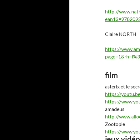
http://www.nath
ean13=978209
Claire NORTH
https://www.ama
page=1&rh=i%
film
asterix et le sec
https://youtu.
https://www.y
amadeus
http://www.alloc
Zootopie
https://www.y
jeux vidéo