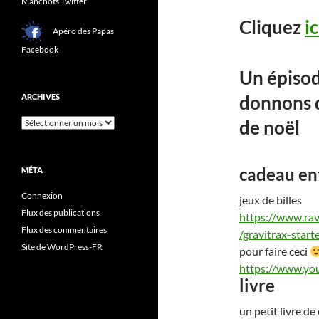
Manchots Twitter
Cliquez
ic
Apéro des Papas
Facebook
Un épisod
donnons 
ARCHIVES
Archives
de noël
cadeau en
MÉTA
Connexion
jeux de billes
Flux des publications
https://www.ra
Flux des commentaires
/gravitrax-star
Site de WordPress-FR
pour faire ceci
https://www.y
livre
un petit livre d