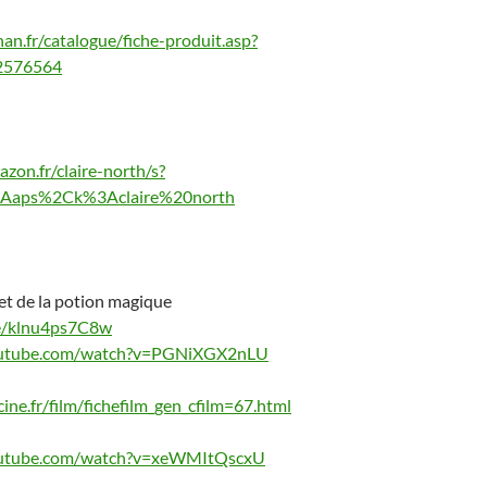
an.fr/catalogue/fiche-produit.asp?
2576564
zon.fr/claire-north/s?
3Aaps%2Ck%3Aclaire%20north
ret de la potion magique
be/klnu4ps7C8w
outube.com/watch?v=PGNiXGX2nLU
ine.fr/film/fichefilm_gen_cfilm=67.html
outube.com/watch?v=xeWMItQscxU