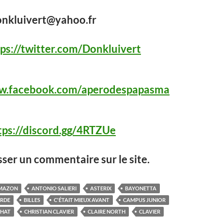
donkluivert@yahoo.fr
tps://twitter.com/Donkluivert
ww.facebook.com/aperodespapasma
tps://discord.gg/4RTZUe
sser un commentaire sur le site.
MAZON
ANTONIO SALIERI
ASTERIX
BAYONETTA
ORDE
BILLES
C'ÉTAIT MIEUX AVANT
CAMPUS JUNIOR
CHAT
CHRISTIAN CLAVIER
CLAIRE NORTH
CLAVIER