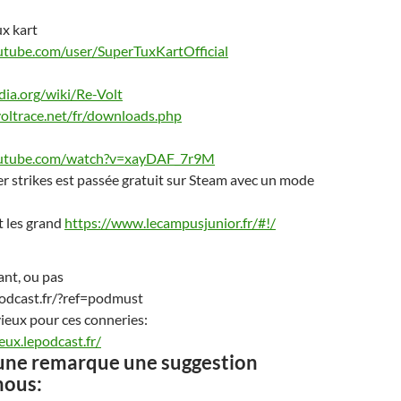
ux kart
utube.com/user/SuperTuxKartOfficial
edia.org/wiki/Re-Volt
oltrace.net/fr/downloads.php
outube.com/watch?v=xayDAF_7r9M
r strikes est passée gratuit sur Steam avec un mode
t les grand
https://www.lecampusjunior.fr/#!/
ant, ou pas
podcast.fr/?ref=podmust
vieux pour ces conneries:
eux.lepodcast.fr/
une remarque une suggestion
nous: