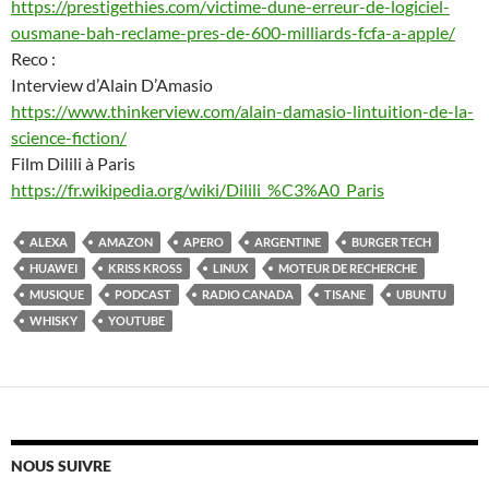
https://prestigethies.com/victime-dune-erreur-de-logiciel-
ousmane-bah-reclame-pres-de-600-milliards-fcfa-a-apple/
Reco :
Interview d’Alain D’Amasio
https://www.thinkerview.com/alain-damasio-lintuition-de-la-
science-fiction/
Film Dilili à Paris
https://fr.wikipedia.org/wiki/Dilili_%C3%A0_Paris
ALEXA
AMAZON
APERO
ARGENTINE
BURGER TECH
HUAWEI
KRISS KROSS
LINUX
MOTEUR DE RECHERCHE
MUSIQUE
PODCAST
RADIO CANADA
TISANE
UBUNTU
WHISKY
YOUTUBE
NOUS SUIVRE