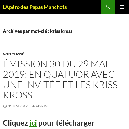
Recherche
L'Apéro des Papas Manchots
ALLER
MENU
AU
PRINCI
CONTENU
Archives par mot-clé : kriss kross
NON CLASSÉ
ÉMISSION 30 DU 29 MAI
2019: EN QUATUOR AVEC
UNE INVITÉE ET LES KRISS
KROSS
31 MAI 2019
ADMIN
Cliquez
ici
pour télécharger