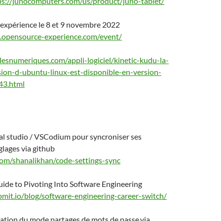
ps://junocomputers.com/us/product/juno-tablet/
 expérience le 8 et 9 novembre 2022
.opensource-experience.com/event/
lesnumeriques.com/appli-logiciel/kinetic-kudu-la-
sion-d-ubuntu-linux-est-disponible-en-version-
43.html
al studio / VSCodium pour syncroniser ses
glages via github
com/shanalikhan/code-settings-sync
ide to Pivoting Into Software Engineering
bmit.io/blog/software-engineering-career-switch/
sation du mode partages de mots de passe.via