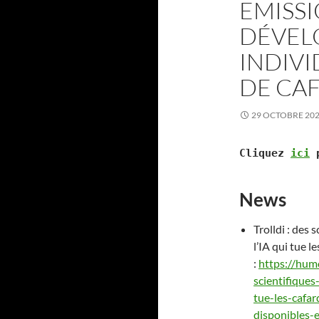
EMISSIO
DÉVEL
INDIVI
DE CA
29 OCTOBRE 20
Cliquez
ici
p
News
Trolldi : des 
l’IA qui tue l
:
https://hum
scientifiques
tue-les-cafa
disponibles-