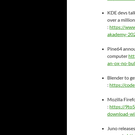
KDE devs tal
over a millio
:
https://ww
akademy-20
Pine64 annou
computer
ht
an-ox-no-bul
Blender to ge
:
https://cod
Mozilla Firef
:
https://9to5
download-wit
Juno release