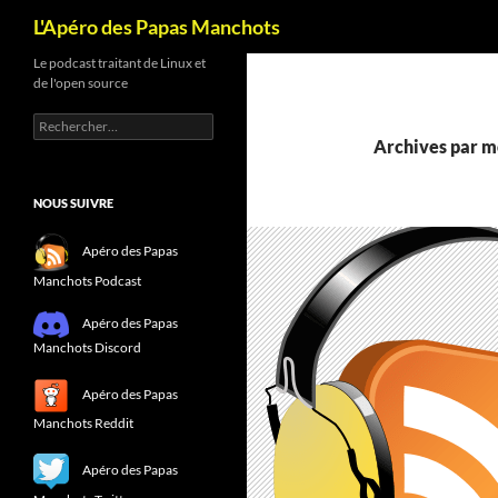
Recherche
L'Apéro des Papas Manchots
Le podcast traitant de Linux et
de l'open source
Rechercher :
Archives par m
NOUS SUIVRE
Apéro des Papas
Manchots Podcast
Apéro des Papas
Manchots Discord
Apéro des Papas
Manchots Reddit
Apéro des Papas