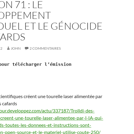
N 71 : LE
OPPEMENT
DUEL ET LE GÉNOCIDE
FARDS
22
JOHN
2 COMMENTAIRES
our télécharger l’émission
scientifiques créent une tourelle laser alimentée par
es cafards
our.developpez.com/actu/337187/Trolldi-des-
-creent-une-tourelle-laser-alimentee-par-l-IA-qui-
rds-toutes-les-donnees-et-instructions-sont-
en-open-source-et-le-materiel-utilise-coute-250/