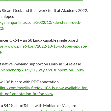
k Steam Deck and their work for it at Akademy 2022,
n shipped
w.gamingonlinux.com/2022/10/kde-steam-deck-
22/
nces Ox64 – an $8 Linux capable single board
tps://www.pine64.org/2022/10/15/october-update-
l/
t native Wayland support on Linux in 3.4 release
e.blender.org/2022/10/wayland-support-on-linux/
ox 106 is here with PDF annotation
linux.com/mozilla-firefox-106-is-now-available-for-
h-pdf-annotation-firefox-view
s a $429 Linux Tablet with Mobian or Manjaro