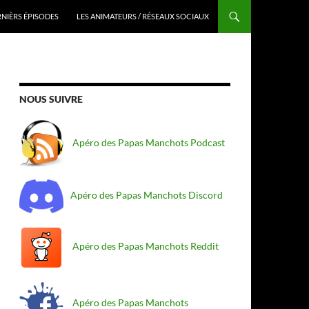
RNIÈRS ÉPISODES
LES ANIMATEURS / RÉSEAUX SOCIAUX
NOUS SUIVRE
Apéro des Papas Manchots Podcast
Apéro des Papas Manchots Discord
Apéro des Papas Manchots Reddit
Apéro des Papas Manchots