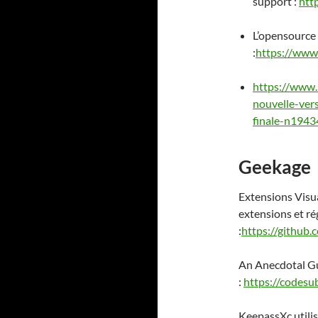
support :
htt
L’opensource
:
https://www
https://www.
nouvelle-ver
finale-n1943
Geekage
Extensions Visu
extensions et ré
:
https://github.
An Anecdotal Gu
:
https://codesu
KeepassXc utili