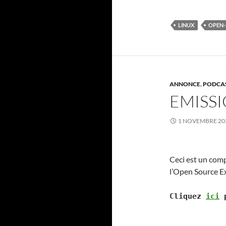
LINUX
OPEN-
ANNONCE
,
PODCA
EMISSI
1 NOVEMBRE 20
Ceci est un comp
l’Open Source E
Cliquez
ici
p