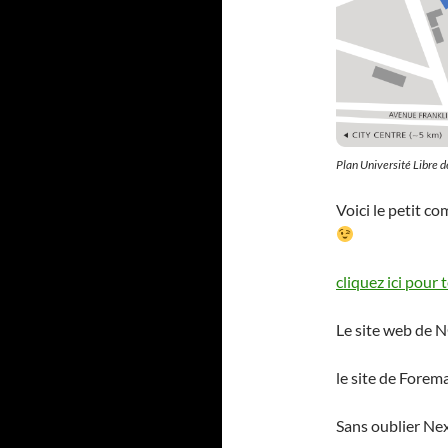
Plan Université Libre d
Voici le petit c
cliquez ici pour 
Le site web de 
le site de Forem
Sans oublier Ne