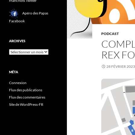
Manchots Twitter
Apéro des Papas
Facebook
PODCAST
COMPL
ARCHIVES
REX F
Archives
28 FÉVRIER 2023
MÉTA
Connexion
Flux des publications
Flux des commentaires
Site de WordPress-FR