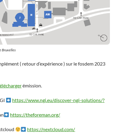
e Bruxelles
omplément ( retour d’expérience ) sur le fosdem 2023
télécharger
émission.
NGI
https://www.ngi.eu/discover-ngi-solutions/?
an
https://theforeman.org/
xtcloud
https://nextcloud.com/