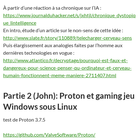
À partir d’une réaction à sa chronique sur l’IA :
https://www.journalduhacker.net/s/jxhtjl/chronique_dystopiq
ue_lintelligence
En intro, étude d’un article sur le non-sens de cette idée :
http://www.slate.fr/story/110889/telecharger-cerveau-sens
Puis élargissement aux analogies faites par l’homme aux
dernières technologies en vogue :
http://www.atlantico.fr/decryptage/pourquoi-est-faux-et-
dangereux-pour-science-penser-qu-ordinateur-et-cerveau-
humain-fonctionnent-meme-maniere-2711407.html
Partie 2 (John): Proton et gaming jeu
Windows sous Linux
test de Proton 3.7.5
https://github.com/ValveSoftware/Proton/