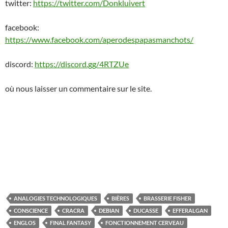
twitter:
https://twitter.com/Donkluivert
facebook:
https://www.facebook.com/aperodespapasmanchots/
discord:
https://discord.gg/4RTZUe
où nous laisser un commentaire sur le site.
ANALOGIES TECHNOLOGIQUES
BIÈRES
BRASSERIE FISHER
CONSCIENCE
CRACRA
DEBIAN
DUCASSE
EFFERALGAN
ENGLOS
FINAL FANTASY
FONCTIONNEMENT CERVEAU