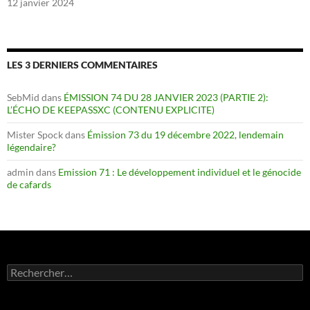
12 janvier 2024
LES 3 DERNIERS COMMENTAIRES
SebMid
dans
ÉMISSION 74 DU 28 JANVIER 2023 (PARTIE 2):
L’ÉCHO DE KEEPASSXC (CONTENU EXPLICITE)
Mister Spock
dans
Émission 73 du 19 décembre 2022, lendemain
légendaire?
admin
dans
Emission 71 : Le développement individuel et le génocide
de cafards
Rechercher :