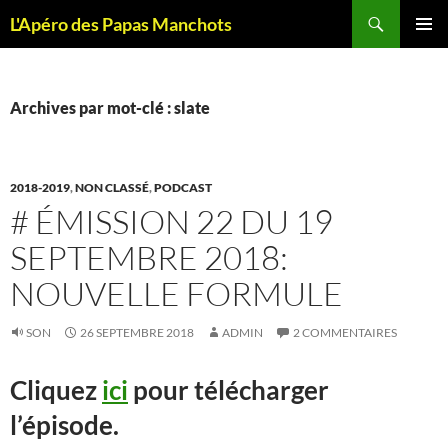
Recherche
L'Apéro des Papas Manchots
ALLER
MENU
AU
PRINCI
CONTENU
Archives par mot-clé : slate
2018-2019
,
NON CLASSÉ
,
PODCAST
# ÉMISSION 22 DU 19
SEPTEMBRE 2018:
NOUVELLE FORMULE
SON
26 SEPTEMBRE 2018
ADMIN
2 COMMENTAIRES
Cliquez
ici
pour télécharger
l’épisode.