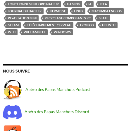
FONCTIONNEMENT ORDINATEUR
GAMING
IA
IKEA
JOURNAL DU HACKER
KERMESSE
LINUX
MACUMBA ENGLOS
PLYASTATION MINI
RECYCLAGE COMPOSANTS PC
SLATE
STEAM
TÉLÉCHARGEMENT CERVEAU
TROPICO
UBUNTU
WI FI
WILLIAM PEEL
WINDOWS
NOUS SUIVRE
Apéro des Papas Manchots Podcast
Apéro des Papas Manchots Discord