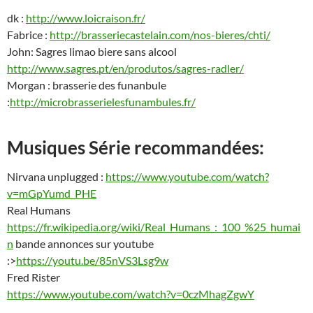
dk
:
http://www.loicraison.fr/
Fabrice :
http://brasseriecastelain.com/nos-bieres/chti/
John: Sagres limao biere sans alcool
http://www.sagres.pt/en/produtos/sagres-radler/
Morgan : brasserie des funanbule
:
http://microbrasserielesfunambules.fr/
Musiques Série recommandées:
Nirvana unplugged :
https://www.youtube.com/watch?
v=mGpYumd_PHE
Real Humans
https://fr.wikipedia.org/wiki/Real_Humans_:_100_%25_humai
n
bande annonces sur youtube
:>
https://youtu.be/85nVS3Lsg9w
Fred Rister
https://www.youtube.com/watch?v=0czMhagZgwY