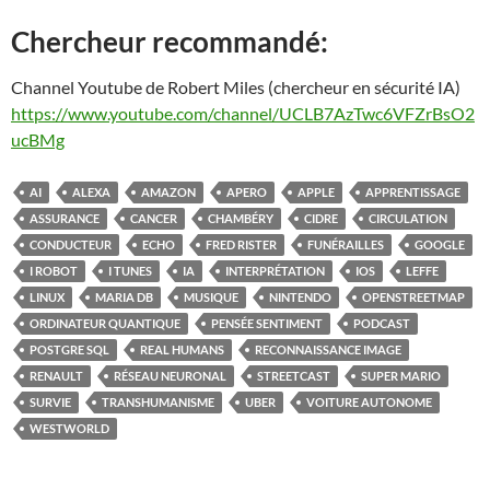
Chercheur recommandé:
Channel Youtube de Robert Miles (chercheur en sécurité IA)
https://www.youtube.com/channel/UCLB7AzTwc6VFZrBsO2
ucBMg
AI
ALEXA
AMAZON
APERO
APPLE
APPRENTISSAGE
ASSURANCE
CANCER
CHAMBÉRY
CIDRE
CIRCULATION
CONDUCTEUR
ECHO
FRED RISTER
FUNÉRAILLES
GOOGLE
I ROBOT
I TUNES
IA
INTERPRÉTATION
IOS
LEFFE
LINUX
MARIA DB
MUSIQUE
NINTENDO
OPENSTREETMAP
ORDINATEUR QUANTIQUE
PENSÉE SENTIMENT
PODCAST
POSTGRE SQL
REAL HUMANS
RECONNAISSANCE IMAGE
RENAULT
RÉSEAU NEURONAL
STREETCAST
SUPER MARIO
SURVIE
TRANSHUMANISME
UBER
VOITURE AUTONOME
WESTWORLD