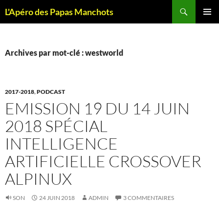
Recherche
L'Apéro des Papas Manchots
ALLER
MENU
AU
PRINCI
CONTENU
Archives par mot-clé : westworld
2017-2018
,
PODCAST
EMISSION 19 DU 14 JUIN
2018 SPÉCIAL
INTELLIGENCE
ARTIFICIELLE CROSSOVER
ALPINUX
SON
24 JUIN 2018
ADMIN
3 COMMENTAIRES