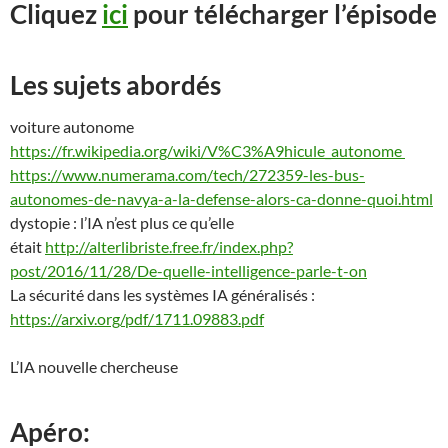
Cliquez
ici
pour télécharger l’épisode
Les sujets abordés
voiture aut
o
nome
https://fr.wikipedia.org/wiki/V%C3%A9hicule_autonome
https://www.numerama.com/tech/272359-les-bus-
autonomes-de-navya-a-la-defense-alors-ca-donne-quoi.html
d
y
stopie
: l’IA n’est plus ce qu’elle
était
http://alterlibriste.free.fr/index.php?
post/2016/11/28/De-quelle-intelligence-parle-t-on
La sécurité dans les systèmes IA généralisés :
https://arxiv.org/pdf/1711.09883.pdf
L’IA nouvelle chercheuse
Apéro: