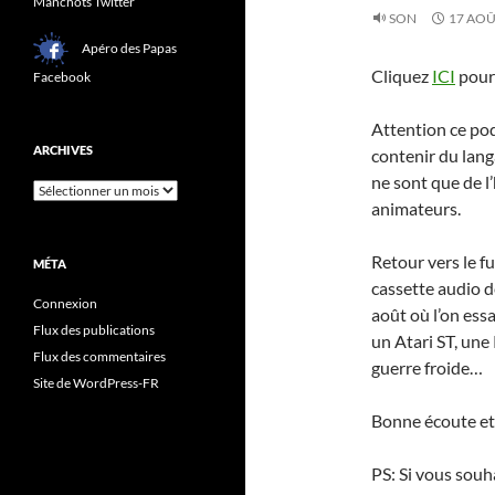
Manchots Twitter
SON
17 AOÛ
Apéro des Papas
Cliquez
ICI
pour 
Facebook
Attention ce podc
ARCHIVES
contenir du lang
ne sont que de l
Archives
animateurs.
Retour vers le f
MÉTA
cassette audio d
Connexion
août où l’on ess
Flux des publications
un Atari ST, une 
Flux des commentaires
guerre froide…
Site de WordPress-FR
Bonne écoute et
PS: Si vous souh