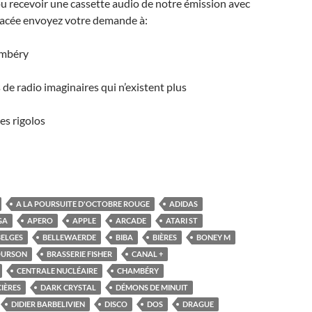
u recevoir une cassette audio de notre émission avec
acée envoyez votre demande à:
ambéry
 de radio imaginaires qui n’existent plus
es rigolos
A LA POURSUITE D'OCTOBRE ROUGE
ADIDAS
GA
APERO
APPLE
ARCADE
ATARI ST
BELGES
BELLEWAERDE
BIBA
BIÈRES
BONEY M
 OURSON
BRASSERIE FISHER
CANAL +
CENTRALE NUCLÉAIRE
CHAMBÉRY
IÈRES
DARK CRYSTAL
DÉMONS DE MINUIT
DIDIER BARBELIVIEN
DISCO
DOS
DRAGUE