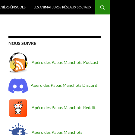
RNIÈRS ÉPISODES
LES ANIMATEURS / RÉSEAUX SOCIAUX
NOUS SUIVRE
Apéro des Papas Manchots Podcast
Apéro des Papas Manchots Discord
Apéro des Papas Manchots Reddit
Apéro des Papas Manchots