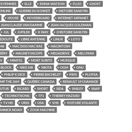
ES FEMMES
ELLE
EMMA WATSON
FLUO
GHOST
EMLINS
GUERRE DU KOWEIT
HISTOIRE SANS FIN
HOUSE
HOVERBOARD
INTERNET ARPANET
JEAN CLAUDE VAN DAMME
JEAN JACQUES GOLDMAN
JUL
JUPILER
K WAY
L’HISTOIRE SANS FIN
REDOUTE
LIBRE ANTENNE
LINUX
LOTO
M6
MAC DOG MAC RAE
MACINTOSH
BÉRY
MAGNETOSCOPE
MEGADRIVE
MELI PARK
N
MINITEL
MORT SUBITE
MUSIQUE
E BLOCK
NIKE AIR
NIKITA
OGM
ONU
PHILIP K DICK
PIERRE BACHELET
PIN’S
PLOPSA
MP THE JAM
QUÉBEC CANADA
RENAULT 19 CHAMADE
FUTUR
RICARD
SHORT
SIDA
SMILEY
SNAP
TECHNOTRONIC
TF1
THIERRY HAZARD
TV HD
URSS
USA
VHS
VOITURE VOLANTE
ANNICK NOAH
ZOUK MACHINE