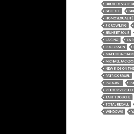
DROIT DE VOTE D
GOLF GTI
GR
HOMOSEXUALITÉ
J K ROWLING
JEUNE ET JOLIE
LA CINQ
LA 
LUC BESSON
MACUMBA CHAM
MICHAEL JACKSO
NEW KIDS ON TH
PATRICK BRUEL
PODCAST
PU
RETOUR VERS LE 
TAHITI DOUCHE
TOTAL RECALL
WINDOWS
Y