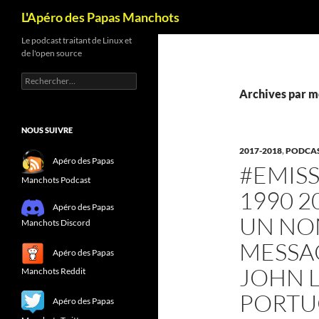
Recherche
L'Apéro des Papas Manchots
Le podcast traitant de Linux et
de l'open source
Rechercher :
Archives par mo
NOUS SUIVRE
2017-2018
,
PODCA
Apéro des Papas
#EMISS
Manchots Podcast
1990 2
Apéro des Papas
UN NO
Manchots Discord
MESSA
Apéro des Papas
JOHN L
Manchots Reddit
PORTU
Apéro des Papas