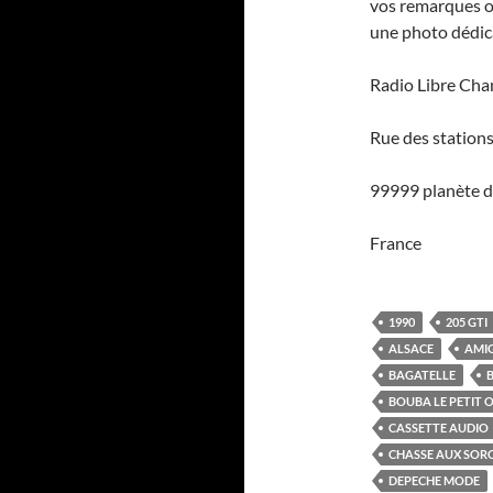
vos remarques o
une photo dédic
Radio Libre Ch
Rue des stations
99999 planète d
France
1990
205 GTI
ALSACE
AMI
BAGATELLE
BOUBA LE PETIT
CASSETTE AUDIO
CHASSE AUX SORC
DEPECHE MODE