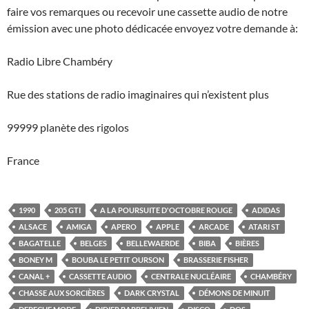
faire vos remarques ou recevoir une cassette audio de notre
émission avec une photo dédicacée envoyez votre demande à:
Radio Libre Chambéry
Rue des stations de radio imaginaires qui n’existent plus
99999 planète des rigolos
France
1990
205 GTI
A LA POURSUITE D'OCTOBRE ROUGE
ADIDAS
ALSACE
AMIGA
APERO
APPLE
ARCADE
ATARI ST
BAGATELLE
BELGES
BELLEWAERDE
BIBA
BIÈRES
BONEY M
BOUBA LE PETIT OURSON
BRASSERIE FISHER
CANAL +
CASSETTE AUDIO
CENTRALE NUCLÉAIRE
CHAMBÉRY
CHASSE AUX SORCIÈRES
DARK CRYSTAL
DÉMONS DE MINUIT