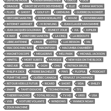
DEPECHE MODE
DIDIER BARBELIVIEN
DISCO
DOS
DRAGUE
DROIT DE VOTE DES FEMMES
ELLE
EMMA WATSON
FLUO
GHOST
GOLF GTI
GREMLINS
GUERRE DU KOWEIT
HISTOIRE SANS FIN
HOMOSEXUALITÉ
HOUSE
HOVERBOARD
INTERNET ARPANET
J K ROWLING
JEAN CLAUDE VAN DAMME
JEAN JACQUES GOLDMAN
JEUNE ET JOLIE
JUL
JUPILER
K WAY
L’HISTOIRE SANS FIN
LA CINQ
LA REDOUTE
LIBRE ANTENNE
LINUX
LOTO
LUC BESSON
M6
MAC DOG MAC RAE
MACINTOSH
MACUMBA CHAMBÉRY
MAGNETOSCOPE
MEGADRIVE
MELI PARK
MICHAEL JACKSON
MINITEL
MORT SUBITE
MUSIQUE
NEW KIDS ON THE BLOCK
NIKE AIR
NIKITA
OGM
ONU
PATRICK BRUEL
PHILIP K DICK
PIERRE BACHELET
PIN’S
PLOPSA
PODCAST
PUMP THE JAM
QUÉBEC CANADA
RENAULT 19 CHAMADE
RETOUR VERS LE FUTUR
RICARD
SHORT
SIDA
SMILEY
SNAP
TAHITI DOUCHE
TECHNOTRONIC
TF1
THIERRY HAZARD
TOTAL RECALL
TV HD
URSS
USA
VHS
VOITURE VOLANTE
WINDOWS
YANNICK NOAH
ZOUK MACHINE