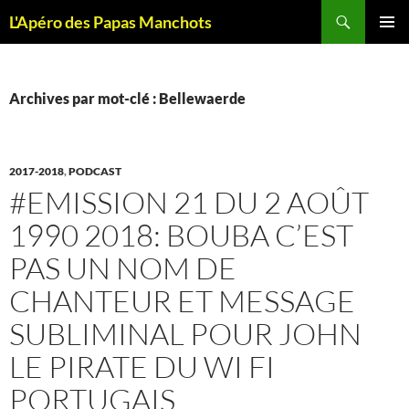
Recherche
L'Apéro des Papas Manchots
ALLER
MENU
AU
PRINCI
CONTENU
Archives par mot-clé : Bellewaerde
2017-2018
,
PODCAST
#EMISSION 21 DU 2 AOÛT
1990 2018: BOUBA C’EST
PAS UN NOM DE
CHANTEUR ET MESSAGE
SUBLIMINAL POUR JOHN
LE PIRATE DU WI FI
PORTUGAIS