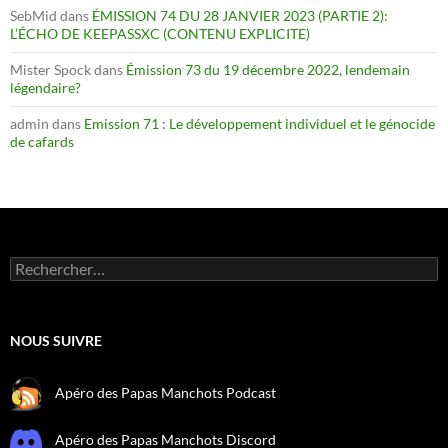
SebMid
dans
ÉMISSION 74 DU 28 JANVIER 2023 (PARTIE 2):
L’ÉCHO DE KEEPASSXC (CONTENU EXPLICITE)
Mister Spock
dans
Émission 73 du 19 décembre 2022, lendemain
légendaire?
admin
dans
Emission 71 : Le développement individuel et le génocide
de cafards
Rechercher :
NOUS SUIVRE
Apéro des Papas Manchots Podcast
Apéro des Papas Manchots Discord