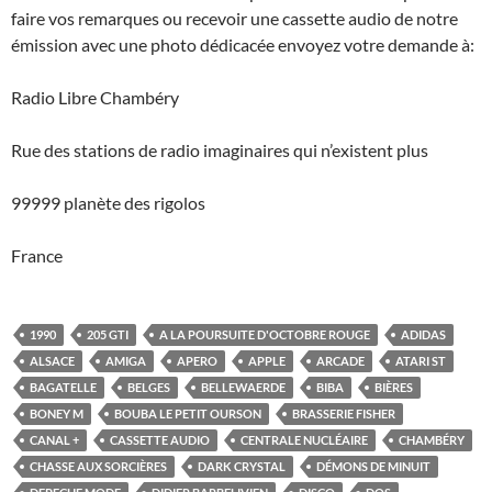
faire vos remarques ou recevoir une cassette audio de notre
émission avec une photo dédicacée envoyez votre demande à:
Radio Libre Chambéry
Rue des stations de radio imaginaires qui n’existent plus
99999 planète des rigolos
France
1990
205 GTI
A LA POURSUITE D'OCTOBRE ROUGE
ADIDAS
ALSACE
AMIGA
APERO
APPLE
ARCADE
ATARI ST
BAGATELLE
BELGES
BELLEWAERDE
BIBA
BIÈRES
BONEY M
BOUBA LE PETIT OURSON
BRASSERIE FISHER
CANAL +
CASSETTE AUDIO
CENTRALE NUCLÉAIRE
CHAMBÉRY
CHASSE AUX SORCIÈRES
DARK CRYSTAL
DÉMONS DE MINUIT