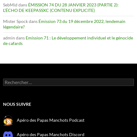
SebMid
dans
ÉMISSION 74 DU 28 JANVIER 2023 (PARTIE 2):
L’ÉCHO DE KEEPASSXC (CONTENU EXPLICITE)
Mister Spock
dans
Émission 73 du 19 décembre 2022, lendemain
légendaire?
admin
dans
Emission 71 : Le développement individuel et le génocide
de cafards
Rechercher :
NOUS SUIVRE
Apéro des Papas Manchots Podcast
Apéro des Papas Manchots Discord