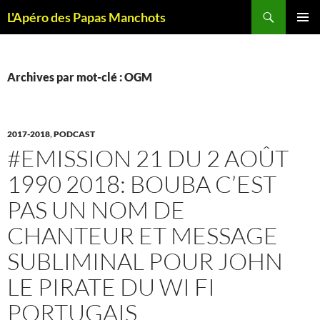
Recherche
L'Apéro des Papas Manchots
ALLER
MENU
AU
PRINCI
CONTENU
Archives par mot-clé : OGM
2017-2018
,
PODCAST
#EMISSION 21 DU 2 AOÛT
1990 2018: BOUBA C’EST
PAS UN NOM DE
CHANTEUR ET MESSAGE
SUBLIMINAL POUR JOHN
LE PIRATE DU WI FI
PORTUGAIS