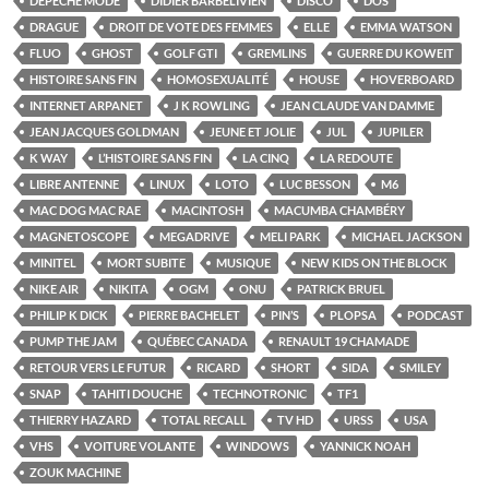
DEPECHE MODE
DIDIER BARBELIVIEN
DISCO
DOS
DRAGUE
DROIT DE VOTE DES FEMMES
ELLE
EMMA WATSON
FLUO
GHOST
GOLF GTI
GREMLINS
GUERRE DU KOWEIT
HISTOIRE SANS FIN
HOMOSEXUALITÉ
HOUSE
HOVERBOARD
INTERNET ARPANET
J K ROWLING
JEAN CLAUDE VAN DAMME
JEAN JACQUES GOLDMAN
JEUNE ET JOLIE
JUL
JUPILER
K WAY
L’HISTOIRE SANS FIN
LA CINQ
LA REDOUTE
LIBRE ANTENNE
LINUX
LOTO
LUC BESSON
M6
MAC DOG MAC RAE
MACINTOSH
MACUMBA CHAMBÉRY
MAGNETOSCOPE
MEGADRIVE
MELI PARK
MICHAEL JACKSON
MINITEL
MORT SUBITE
MUSIQUE
NEW KIDS ON THE BLOCK
NIKE AIR
NIKITA
OGM
ONU
PATRICK BRUEL
PHILIP K DICK
PIERRE BACHELET
PIN’S
PLOPSA
PODCAST
PUMP THE JAM
QUÉBEC CANADA
RENAULT 19 CHAMADE
RETOUR VERS LE FUTUR
RICARD
SHORT
SIDA
SMILEY
SNAP
TAHITI DOUCHE
TECHNOTRONIC
TF1
THIERRY HAZARD
TOTAL RECALL
TV HD
URSS
USA
VHS
VOITURE VOLANTE
WINDOWS
YANNICK NOAH
ZOUK MACHINE