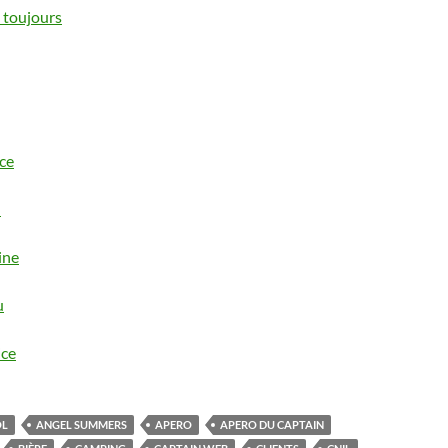
 toujours
ce
u
ine
u
ice
OL
ANGEL SUMMERS
APERO
APERO DU CAPTAIN