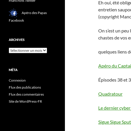
Manchots Twitter
Eh oui, été obli
entretien saupo
Apéro des Papas
(copyright Mano
Facebook
On s’est un peu l
chastes de vos 
ARCHIVES
Archives
quelques liens d
Apéro du Capta
MÉTA
Épisodes 38 et 3
Connexion
Flux des publications
Quadratour
Flux des commentaires
Site de WordPress-FR
Le dernier cyber
Sigue Sigue Sput