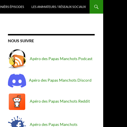
RNIÈRS ÉPISODES
LES ANIMATEURS / RÉSEAUX SOCIAUX
NOUS SUIVRE
Apéro des Papas Manchots Podcast
Apéro des Papas Manchots Discord
Apéro des Papas Manchots Reddit
Apéro des Papas Manchots