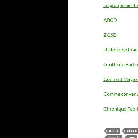
Le groupe existe
ABCD
ZQSD
Histoire de Fran
Grotte du Barb
Connard Magaz
Comme conven
Chronique Fabr
ABCD
ALCO