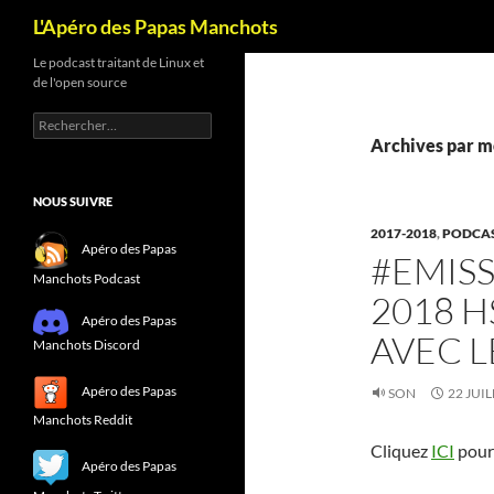
Recherche
L'Apéro des Papas Manchots
Le podcast traitant de Linux et
de l'open source
Rechercher :
Archives par mo
NOUS SUIVRE
2017-2018
,
PODCA
Apéro des Papas
#EMISS
Manchots Podcast
2018 H
Apéro des Papas
AVEC L
Manchots Discord
Apéro des Papas
SON
22 JUIL
Manchots Reddit
Cliquez
ICI
pour 
Apéro des Papas