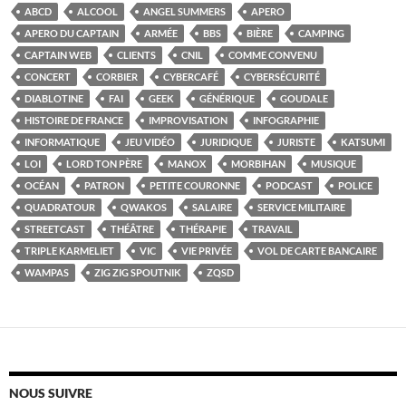
ABCD
ALCOOL
ANGEL SUMMERS
APERO
APERO DU CAPTAIN
ARMÉE
BBS
BIÈRE
CAMPING
CAPTAIN WEB
CLIENTS
CNIL
COMME CONVENU
CONCERT
CORBIER
CYBERCAFÉ
CYBERSÉCURITÉ
DIABLOTINE
FAI
GEEK
GÉNÉRIQUE
GOUDALE
HISTOIRE DE FRANCE
IMPROVISATION
INFOGRAPHIE
INFORMATIQUE
JEU VIDÉO
JURIDIQUE
JURISTE
KATSUMI
LOI
LORD TON PÈRE
MANOX
MORBIHAN
MUSIQUE
OCÉAN
PATRON
PETITE COURONNE
PODCAST
POLICE
QUADRATOUR
QWAKOS
SALAIRE
SERVICE MILITAIRE
STREETCAST
THÉÂTRE
THÉRAPIE
TRAVAIL
TRIPLE KARMELIET
VIC
VIE PRIVÉE
VOL DE CARTE BANCAIRE
WAMPAS
ZIG ZIG SPOUTNIK
ZQSD
NOUS SUIVRE