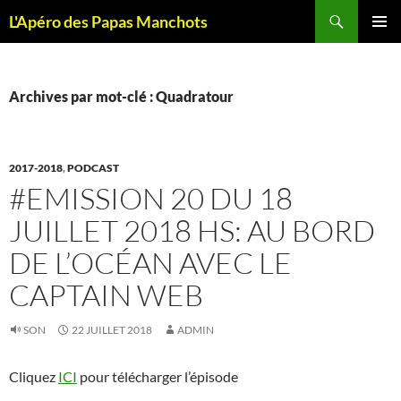
Recherche
L'Apéro des Papas Manchots
ALLER
MENU
AU
PRINCI
CONTENU
Archives par mot-clé : Quadratour
2017-2018
,
PODCAST
#EMISSION 20 DU 18
JUILLET 2018 HS: AU BORD
DE L’OCÉAN AVEC LE
CAPTAIN WEB
SON
22 JUILLET 2018
ADMIN
Cliquez
ICI
pour télécharger l’épisode