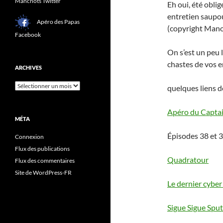
Manchots Twitter
Eh oui, été obli
entretien saupo
Apéro des Papas
(copyright Mano
Facebook
On s’est un peu l
chastes de vos 
ARCHIVES
Archives
quelques liens d
Apéro du Capta
MÉTA
Épisodes 38 et 3
Connexion
Flux des publications
Quadratour
Flux des commentaires
Site de WordPress-FR
Le dernier cyber
Sigue Sigue Sput