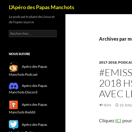
Recherche
L'Apéro des Papas Manchots
Le podcast traitant de Linux et
de l'open source
Rechercher :
Archives par m
NOUS SUIVRE
2017-2018
,
PODCA
Apéro des Papas
#EMISS
Manchots Podcast
2018 H
Apéro des Papas
AVEC L
Manchots Discord
Apéro des Papas
SON
22 JUIL
Manchots Reddit
Cliquez
ICI
pour 
Apéro des Papas