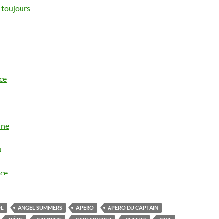
 toujours
ce
u
ine
u
ice
OL
ANGEL SUMMERS
APERO
APERO DU CAPTAIN