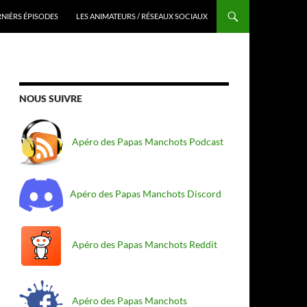
RNIÈRS ÉPISODES
LES ANIMATEURS / RÉSEAUX SOCIAUX
NOUS SUIVRE
Apéro des Papas Manchots Podcast
Apéro des Papas Manchots Discord
Apéro des Papas Manchots Reddit
Apéro des Papas Manchots