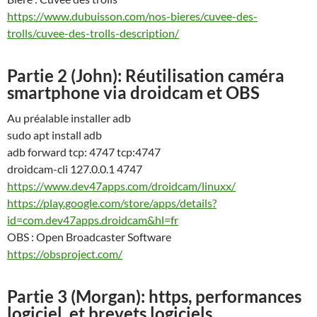
https://www.dubuisson.com/nos-bieres/cuvee-des-
trolls/cuvee-des-trolls-description/
Partie 2 (John): Réutilisation caméra
smartphone via droidcam et OBS
Au préalable installer adb
sudo apt install adb
adb forward tcp: 4747 tcp:4747
droidcam-cli 127.0.0.1 4747
https://www.dev47apps.com/droidcam/linuxx/
https://play.google.com/store/apps/details?
id=com.dev47apps.droidcam&hl=fr
OBS : Open Broadcaster Software
https://obsproject.com/
Partie 3 (Morgan): https, performances
logiciel, et brevets logiciels