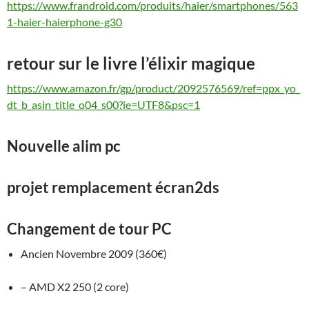
https://www.frandroid.com/produits/haier/smartphones/563
1-haier-haierphone-g30
retour sur le livre l’élixir magique
https://www.amazon.fr/gp/product/2092576569/ref=ppx_yo_
dt_b_asin_title_o04_s00?ie=UTF8&psc=1
Nouvelle alim pc
projet remplacement écran2ds
Changement de tour PC
Ancien Novembre 2009 (360€)
– AMD X2 250 (2 core)