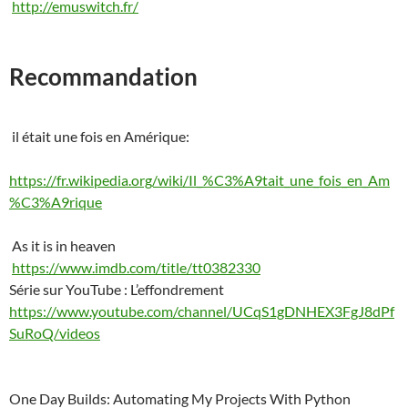
http://emuswitch.fr/
Recommandation
il était une fois en Amérique:
https://fr.wikipedia.org/wiki/Il_%C3%A9tait_une_fois_en_Am
%C3%A9rique
As it is in heaven
https://www.imdb.com/title/tt0382330
Série sur YouTube : L’effondrement
https://www.youtube.com/channel/UCqS1gDNHEX3FgJ8dPf
SuRoQ/videos
One Day Builds: Automating My Projects With Python