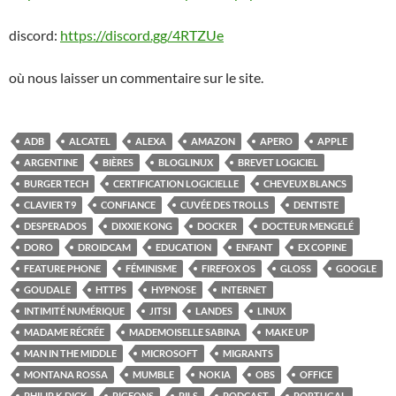
discord:
https://discord.gg/4RTZUe
où nous laisser un commentaire sur le site.
ADB
ALCATEL
ALEXA
AMAZON
APERO
APPLE
ARGENTINE
BIÈRES
BLOGLINUX
BREVET LOGICIEL
BURGER TECH
CERTIFICATION LOGICIELLE
CHEVEUX BLANCS
CLAVIER T9
CONFIANCE
CUVÉE DES TROLLS
DENTISTE
DESPERADOS
DIXXIE KONG
DOCKER
DOCTEUR MENGELÉ
DORO
DROIDCAM
EDUCATION
ENFANT
EX COPINE
FEATURE PHONE
FÉMINISME
FIREFOX OS
GLOSS
GOOGLE
GOUDALE
HTTPS
HYPNOSE
INTERNET
INTIMITÉ NUMÉRIQUE
JITSI
LANDES
LINUX
MADAME RÉCRÉE
MADEMOISELLE SABINA
MAKE UP
MAN IN THE MIDDLE
MICROSOFT
MIGRANTS
MONTANA ROSSA
MUMBLE
NOKIA
OBS
OFFICE
PHILIP K DICK
PIGEONS
PILS
PODCAST
PORTUGAL