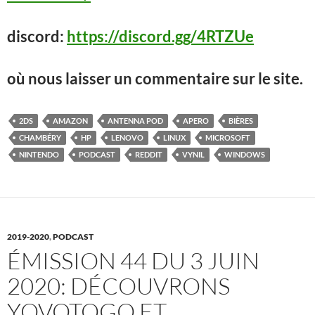
discord:
https://discord.gg/4RTZUe
où nous laisser un commentaire sur le site.
2DS
AMAZON
ANTENNA POD
APERO
BIÈRES
CHAMBÉRY
HP
LENOVO
LINUX
MICROSOFT
NINTENDO
PODCAST
REDDIT
VYNIL
WINDOWS
2019-2020
,
PODCAST
ÉMISSION 44 DU 3 JUIN
2020: DÉCOUVRONS
YOVOTOGO ET