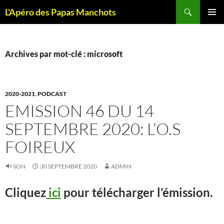
Recherche
L'Apéro des Papas Manchots
ALLER
MENU
AU
PRINCI
CONTENU
Archives par mot-clé : microsoft
2020-2021
,
PODCAST
EMISSION 46 DU 14
SEPTEMBRE 2020: L’O.S
FOIREUX
SON
30 SEPTEMBRE 2020
ADMIN
Cliquez
ici
pour télécharger l’émission.