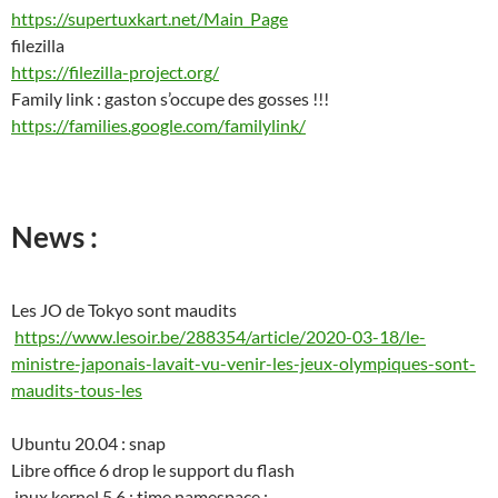
https://supertuxkart.net/Main_Page
filezilla
https://filezilla-project.org/
Family link : gaston s’occupe des gosses !!!
https://families.google.com/familylink/
News :
Les JO de Tokyo sont maudits
https://www.lesoir.be/288354/article/2020-03-18/le-
ministre-japonais-lavait-vu-venir-les-jeux-olympiques-sont-
maudits-tous-les
Ubuntu 20.04 : snap
Libre office 6 drop le support du flash
inux kernel 5.6 : time namespace :