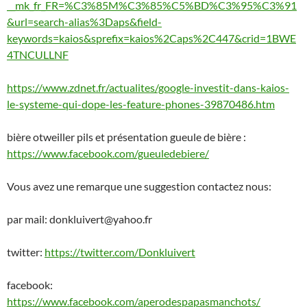
__mk_fr_FR=%C3%85M%C3%85%C5%BD%C3%95%C3%91
&url=search-alias%3Daps&field-
keywords=kaios&sprefix=kaios%2Caps%2C447&crid=1BWE
4TNCULLNF
https://www.zdnet.fr/actualites/google-investit-dans-kaios-
le-systeme-qui-dope-les-feature-phones-39870486.htm
bière otweiller pils et présentation gueule de bière :
https://www.facebook.com/gueuledebiere/
Vous avez une remarque une suggestion contactez nous:
par mail: donkluivert@yahoo.fr
twitter:
https://twitter.com/Donkluivert
facebook:
https://www.facebook.com/aperodespapasmanchots/