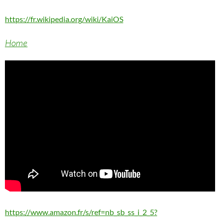
https://fr.wikipedia.org/wiki/KaiOS
Home
https://www.amazon.fr/s/ref=nb_sb_ss_i_2_5?