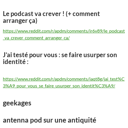
Le podcast va crever ! (+ comment
arranger ça)
https://www.reddit.com/r/apdm/comments/ir6v89/le_podcast
_va_crever_comment_arranger_ça/
J’ai testé pour vous : se faire usurper son
identité :
https://www.reddit.com/r/apdm/comments/iaqt8g/jai_test%C
3%A9_pour_vous_se_faire_usurper_son_identit%C3%A9/
geekages
antenna pod sur une antiquité