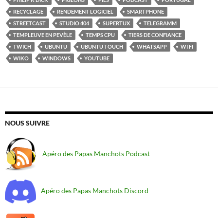
RECYCLAGE
RENDEMENT LOGICIEL
SMARTPHONE
STREETCAST
STUDIO 404
SUPERTUX
TELEGRAMM
TEMPLEUVE EN PEVÈLE
TEMPS CPU
TIERS DE CONFIANCE
TWICH
UBUNTU
UBUNTU TOUCH
WHATSAPP
WI FI
WIKO
WINDOWS
YOUTUBE
NOUS SUIVRE
Apéro des Papas Manchots Podcast
Apéro des Papas Manchots Discord