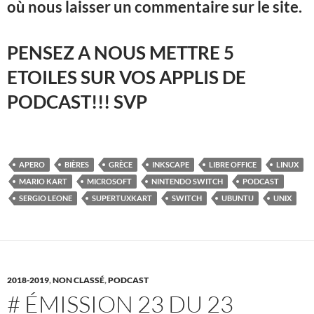
où nous laisser un commentaire sur le site.
PENSEZ A NOUS METTRE 5
ETOILES SUR VOS APPLIS DE
PODCAST!!! SVP
APERO
BIÈRES
GRÈCE
INKSCAPE
LIBRE OFFICE
LINUX
MARIO KART
MICROSOFT
NINTENDO SWITCH
PODCAST
SERGIO LEONE
SUPERTUXKART
SWITCH
UBUNTU
UNIX
2018-2019
,
NON CLASSÉ
,
PODCAST
# ÉMISSION 23 DU 23