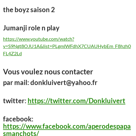
the boyz saison 2
Jumanji
role n play
https://www.youtube.com/watch?
v=S9Ngt8OJU1A&list=PLgmlWFdhX7CUAUHybEm_F8hzh0
FL4Z2Ld
Vous voulez nous contacter
par mail: donkluivert@yahoo.fr
twitter:
https://twitter.com/Donkluivert
facebook:
https://www.facebook.com/aperodespapa
smanchots/