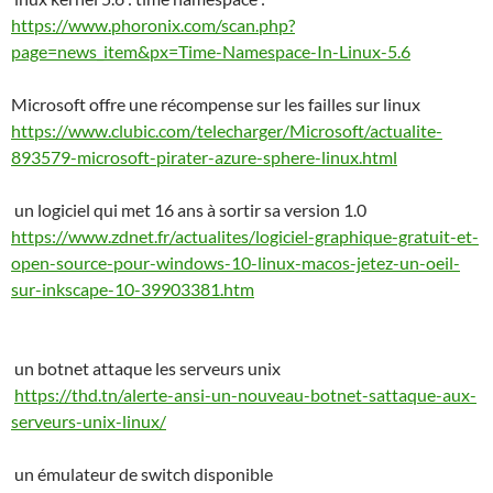
https://www.phoronix.com/scan.php?
page=news_item&px=Time-Namespace-In-Linux-5.6
Microsoft offre une récompense sur les failles sur linux
https://www.clubic.com/telecharger/Microsoft/actualite-
893579-microsoft-pirater-azure-sphere-linux.html
un logiciel qui met 16 ans à sortir sa version 1.0
https://www.zdnet.fr/actualites/logiciel-graphique-gratuit-et-
open-source-pour-windows-10-linux-macos-jetez-un-oeil-
sur-inkscape-10-39903381.htm
un botnet attaque les serveurs unix
https://thd.tn/alerte-ansi-un-nouveau-botnet-sattaque-aux-
serveurs-unix-linux/
un émulateur de switch disponible