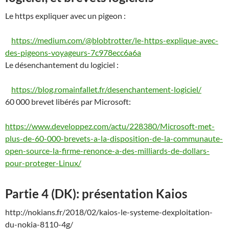
Le https expliquer avec un pigeon :
https://medium.com/@blobtrotter/le-https-explique-avec-
des-pigeons-voyageurs-7c978ecc6a6a
Le désenchantement du logiciel :
https://blog.romainfallet.fr/desenchantement-logiciel/
60 000 brevet libérés par Microsoft:
https://www.developpez.com/actu/228380/Microsoft-met-
plus-de-60-000-brevets-a-la-disposition-de-la-communaute-
open-source-la-firme-renonce-a-des-milliards-de-dollars-
pour-proteger-Linux/
Partie 4 (DK): présentation Kaios
http://nokians.fr/2018/02/kaios-le-systeme-dexploitation-
du-nokia-8110-4g/