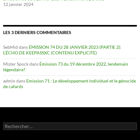
12 janvier 2024
LES 3 DERNIERS COMMENTAIRES
SebMid
dans
ÉMISSION 74 DU 28 JANVIER 2023 (PARTIE 2):
L’ÉCHO DE KEEPASSXC (CONTENU EXPLICITE)
Mister Spock
dans
Émission 73 du 19 décembre 2022, lendemain
légendaire?
admin
dans
Emission 71 : Le développement individuel et le génocide
de cafards
Rechercher :