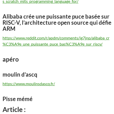
s_scratch_mits_programming_language_for/
Alibaba crée une puissante puce basée sur
RISC-V, l’architecture open source qui défie
ARM
https://www.reddit.com/r/apdm/comments/ig7jnp/alibaba_cr
%C3%A9e_une_puissante_puce_bas%C3%A9e_sur_riscv/
apéro
moulin d’ascq
https://www.moulinsdascq.fr/
Pisse mémé
Article :