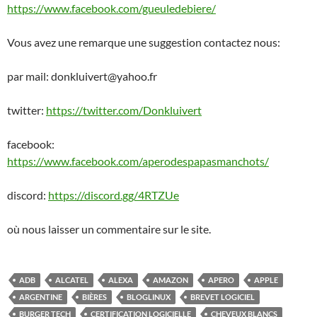
https://www.facebook.com/gueuledebiere/
Vous avez une remarque une suggestion contactez nous:
par mail: donkluivert@yahoo.fr
twitter:
https://twitter.com/Donkluivert
facebook:
https://www.facebook.com/aperodespapasmanchots/
discord:
https://discord.gg/4RTZUe
où nous laisser un commentaire sur le site.
ADB
ALCATEL
ALEXA
AMAZON
APERO
APPLE
ARGENTINE
BIÈRES
BLOGLINUX
BREVET LOGICIEL
BURGER TECH
CERTIFICATION LOGICIELLE
CHEVEUX BLANCS