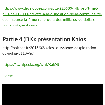
https://www.developpez.com/actu/228380/Microsoft-met-
plus-de-60-000-brevets-a-la-disposition-de-la-communaute-
open-source-la-firme-renonce-a-des-milliards-de-dollars-
pour-proteger-Linux/
Partie 4 (DK): présentation Kaios
http://nokians.fr/2018/02/kaios-le-systeme-dexploitation-
du-nokia-8110-4g/
https://fr.wikipedia.org/wiki/KaiOS
Home