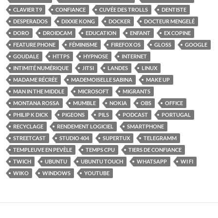
CLAVIER T9
CONFIANCE
CUVÉE DES TROLLS
DENTISTE
DESPERADOS
DIXXIE KONG
DOCKER
DOCTEUR MENGELÉ
DORO
DROIDCAM
EDUCATION
ENFANT
EX COPINE
FEATURE PHONE
FÉMINISME
FIREFOX OS
GLOSS
GOOGLE
GOUDALE
HTTPS
HYPNOSE
INTERNET
INTIMITÉ NUMÉRIQUE
JITSI
LANDES
LINUX
MADAME RÉCRÉE
MADEMOISELLE SABINA
MAKE UP
MAN IN THE MIDDLE
MICROSOFT
MIGRANTS
MONTANA ROSSA
MUMBLE
NOKIA
OBS
OFFICE
PHILIP K DICK
PIGEONS
PILS
PODCAST
PORTUGAL
RECYCLAGE
RENDEMENT LOGICIEL
SMARTPHONE
STREETCAST
STUDIO 404
SUPERTUX
TELEGRAMM
TEMPLEUVE EN PEVÈLE
TEMPS CPU
TIERS DE CONFIANCE
TWICH
UBUNTU
UBUNTU TOUCH
WHATSAPP
WI FI
WIKO
WINDOWS
YOUTUBE