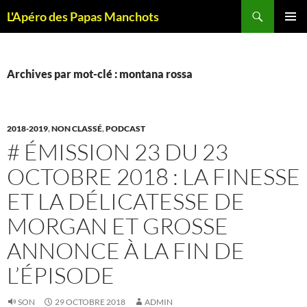
Recherche
L'Apéro des Papas Manchots
ALLER
MENU
AU
PRINCI
CONTENU
Archives par mot-clé : montana rossa
2018-2019
,
NON CLASSÉ
,
PODCAST
# ÉMISSION 23 DU 23
OCTOBRE 2018 : LA FINESSE
ET LA DÉLICATESSE DE
MORGAN ET GROSSE
ANNONCE À LA FIN DE
L’ÉPISODE
SON
29 OCTOBRE 2018
ADMIN