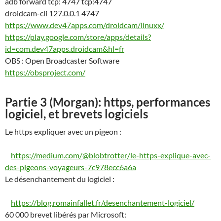
adb forward tcp: 4747 tcp:4747
droidcam-cli 127.0.0.1 4747
https://www.dev47apps.com/droidcam/linuxx/
https://play.google.com/store/apps/details?
id=com.dev47apps.droidcam&hl=fr
OBS : Open Broadcaster Software
https://obsproject.com/
Partie 3 (Morgan): https, performances
logiciel, et brevets logiciels
Le https expliquer avec un pigeon :
https://medium.com/@blobtrotter/le-https-explique-avec-
des-pigeons-voyageurs-7c978ecc6a6a
Le désenchantement du logiciel :
https://blog.romainfallet.fr/desenchantement-logiciel/
60 000 brevet libérés par Microsoft: