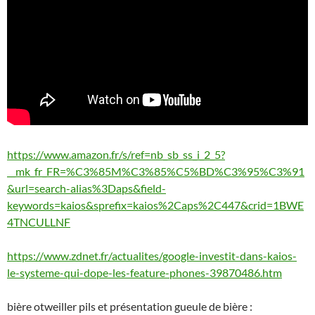
https://www.amazon.fr/s/ref=nb_sb_ss_i_2_5?
__mk_fr_FR=%C3%85M%C3%85%C5%BD%C3%95%C3%91
&url=search-alias%3Daps&field-
keywords=kaios&sprefix=kaios%2Caps%2C447&crid=1BWE
4TNCULLNF
https://www.zdnet.fr/actualites/google-investit-dans-kaios-
le-systeme-qui-dope-les-feature-phones-39870486.htm
bière otweiller pils et présentation gueule de bière :