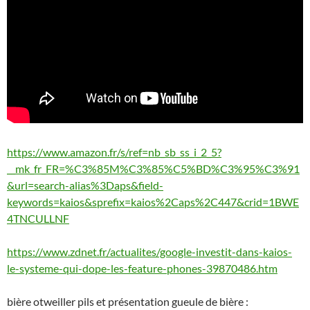
https://www.amazon.fr/s/ref=nb_sb_ss_i_2_5?
__mk_fr_FR=%C3%85M%C3%85%C5%BD%C3%95%C3%91
&url=search-alias%3Daps&field-
keywords=kaios&sprefix=kaios%2Caps%2C447&crid=1BWE
4TNCULLNF
https://www.zdnet.fr/actualites/google-investit-dans-kaios-
le-systeme-qui-dope-les-feature-phones-39870486.htm
bière otweiller pils et présentation gueule de bière :