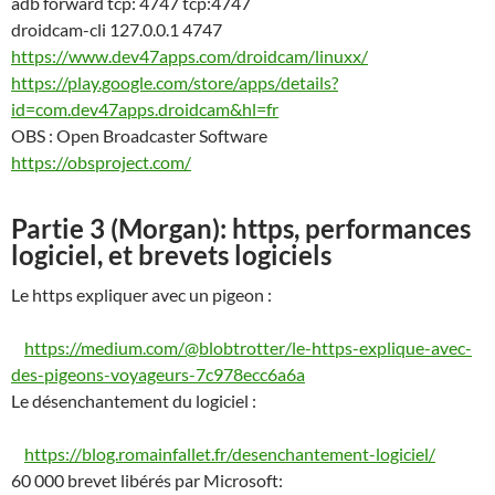
adb forward tcp: 4747 tcp:4747
droidcam-cli 127.0.0.1 4747
https://www.dev47apps.com/droidcam/linuxx/
https://play.google.com/store/apps/details?
id=com.dev47apps.droidcam&hl=fr
OBS : Open Broadcaster Software
https://obsproject.com/
Partie 3 (Morgan): https, performances
logiciel, et brevets logiciels
Le https expliquer avec un pigeon :
https://medium.com/@blobtrotter/le-https-explique-avec-
des-pigeons-voyageurs-7c978ecc6a6a
Le désenchantement du logiciel :
https://blog.romainfallet.fr/desenchantement-logiciel/
60 000 brevet libérés par Microsoft: