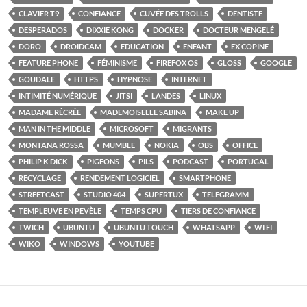
CLAVIER T9
CONFIANCE
CUVÉE DES TROLLS
DENTISTE
DESPERADOS
DIXXIE KONG
DOCKER
DOCTEUR MENGELÉ
DORO
DROIDCAM
EDUCATION
ENFANT
EX COPINE
FEATURE PHONE
FÉMINISME
FIREFOX OS
GLOSS
GOOGLE
GOUDALE
HTTPS
HYPNOSE
INTERNET
INTIMITÉ NUMÉRIQUE
JITSI
LANDES
LINUX
MADAME RÉCRÉE
MADEMOISELLE SABINA
MAKE UP
MAN IN THE MIDDLE
MICROSOFT
MIGRANTS
MONTANA ROSSA
MUMBLE
NOKIA
OBS
OFFICE
PHILIP K DICK
PIGEONS
PILS
PODCAST
PORTUGAL
RECYCLAGE
RENDEMENT LOGICIEL
SMARTPHONE
STREETCAST
STUDIO 404
SUPERTUX
TELEGRAMM
TEMPLEUVE EN PEVÈLE
TEMPS CPU
TIERS DE CONFIANCE
TWICH
UBUNTU
UBUNTU TOUCH
WHATSAPP
WI FI
WIKO
WINDOWS
YOUTUBE