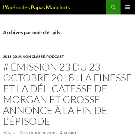
Recherche
L'Apéro des Papas Manchots
ALLER
MENU
AU
PRINCI
CONTENU
Archives par mot-clé : pils
2018-2019
,
NON CLASSÉ
,
PODCAST
# ÉMISSION 23 DU 23
OCTOBRE 2018 : LA FINESSE
ET LA DÉLICATESSE DE
MORGAN ET GROSSE
ANNONCE À LA FIN DE
L’ÉPISODE
SON
29 OCTOBRE 2018
ADMIN