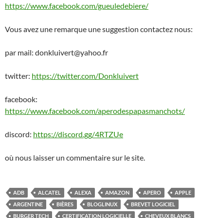
https://www.facebook.com/gueuledebiere/
Vous avez une remarque une suggestion contactez nous:
par mail: donkluivert@yahoo.fr
twitter:
https://twitter.com/Donkluivert
facebook:
https://www.facebook.com/aperodespapasmanchots/
discord:
https://discord.gg/4RTZUe
où nous laisser un commentaire sur le site.
ADB
ALCATEL
ALEXA
AMAZON
APERO
APPLE
ARGENTINE
BIÈRES
BLOGLINUX
BREVET LOGICIEL
BURGER TECH
CERTIFICATION LOGICIELLE
CHEVEUX BLANCS