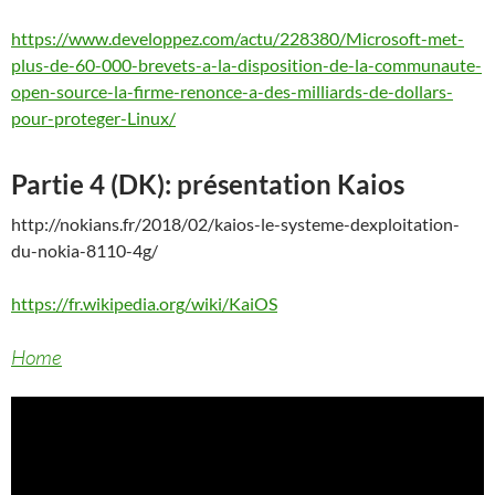
https://www.developpez.com/actu/228380/Microsoft-met-
plus-de-60-000-brevets-a-la-disposition-de-la-communaute-
open-source-la-firme-renonce-a-des-milliards-de-dollars-
pour-proteger-Linux/
Partie 4 (DK): présentation Kaios
http://nokians.fr/2018/02/kaios-le-systeme-dexploitation-
du-nokia-8110-4g/
https://fr.wikipedia.org/wiki/KaiOS
Home