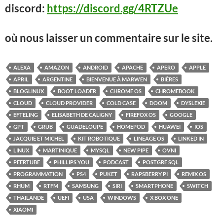
discord:
https://discord.gg/4RTZUe
où nous laisser un commentaire sur le site.
ALEXA
AMAZON
ANDROID
APACHE
APERO
APPLE
APRIL
ARGENTINE
BIENVENUE À MARWEN
BIÈRES
BLOGLINUX
BOOT LOADER
CHROME OS
CHROMEBOOK
CLOUD
CLOUD PROVIDER
COLD CASE
DOOM
DYSLEXIE
EFTELING
ELISABETH DE CALIGNY
FIREFOX OS
GOOGLE
GPT
GRUB
GUADELOUPE
HOMEPOD
HUAWEI
IOS
JACQUIE ET MICHEL
KIT ROBOTIQUE
LINEAGE OS
LINKED IN
LINUX
MARTINIQUE
MYSQL
NEW PIPE
OVNI
PEERTUBE
PHILLIPS YOU
PODCAST
POSTGRE SQL
PROGRAMMATION
PS4
PUKET
RAPSBERRY PI
REMIX OS
RHUM
RTFM
SAMSUNG
SIRI
SMARTPHONE
SWITCH
THAILANDE
UEFI
USA
WINDOWS
X BOX ONE
XIAOMI