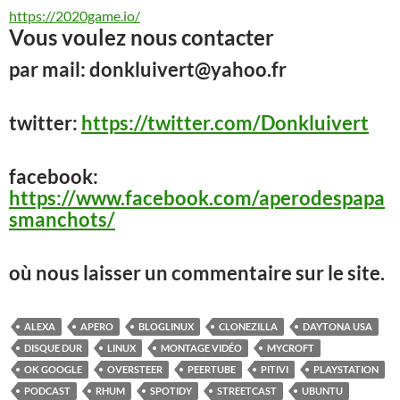
https://2020game.io/
Vous voulez nous contacter
par mail: donkluivert@yahoo.fr
twitter:
https://twitter.com/Donkluivert
facebook:
https://www.facebook.com/aperodespapa
smanchots/
où nous laisser un commentaire sur le site.
ALEXA
APERO
BLOGLINUX
CLONEZILLA
DAYTONA USA
DISQUE DUR
LINUX
MONTAGE VIDÉO
MYCROFT
OK GOOGLE
OVERSTEER
PEERTUBE
PITIVI
PLAYSTATION
PODCAST
RHUM
SPOTIDY
STREETCAST
UBUNTU