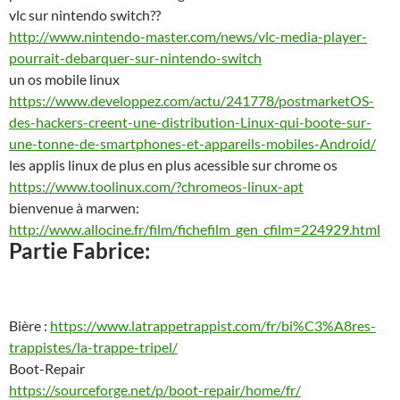
vlc sur nintendo switch??
http://www.nintendo-master.com/news/vlc-media-player-
pourrait-debarquer-sur-nintendo-switch
un os mobile linux
https://www.developpez.com/actu/241778/postmarketOS-
des-hackers-creent-une-distribution-Linux-qui-boote-sur-
une-tonne-de-smartphones-et-appareils-mobiles-Android/
les applis linux de plus en plus acessible sur chrome os
https://www.toolinux.com/?chromeos-linux-apt
bienvenue à marwen:
http://www.allocine.fr/film/fichefilm_gen_cfilm=224929.html
Partie Fabrice:
Bière :
https://www.latrappetrappist.com/fr/bi%C3%A8res-
trappistes/la-trappe-tripel/
Boot-Repair
https://sourceforge.net/p/boot-repair/home/fr/