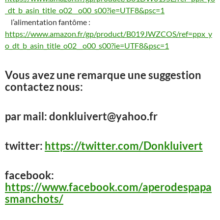
_dt_b_asin_title_o02__o00_s00?ie=UTF8&psc=1
l’alimentation fantôme :
https://www.amazon.fr/gp/product/B019JWZCOS/ref=ppx_y
o_dt_b_asin_title_o02__o00_s00?ie=UTF8&psc=1
Vous avez une remarque une suggestion
contactez nous:
par mail: donkluivert@yahoo.fr
twitter:
https://twitter.com/Donkluivert
facebook:
https://www.facebook.com/aperodespapa
smanchots/