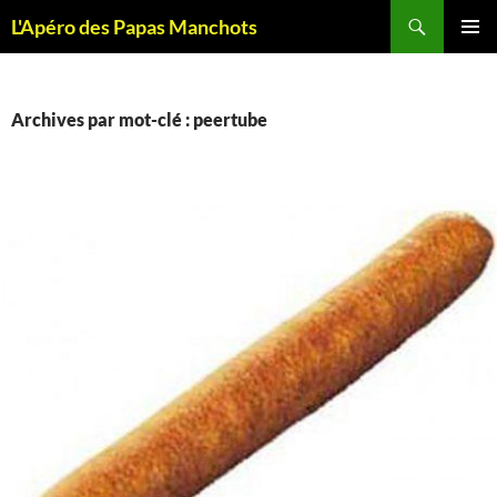
Recherche
L'Apéro des Papas Manchots
ALLER
MENU
AU
PRINCI
CONTENU
Archives par mot-clé : peertube