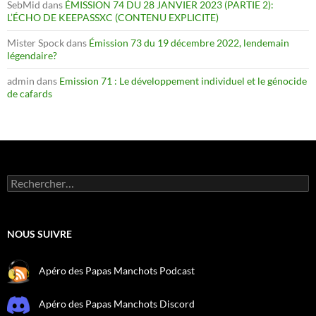
SebMid
dans
ÉMISSION 74 DU 28 JANVIER 2023 (PARTIE 2):
L’ÉCHO DE KEEPASSXC (CONTENU EXPLICITE)
Mister Spock
dans
Émission 73 du 19 décembre 2022, lendemain
légendaire?
admin
dans
Emission 71 : Le développement individuel et le génocide
de cafards
Rechercher :
NOUS SUIVRE
Apéro des Papas Manchots Podcast
Apéro des Papas Manchots Discord