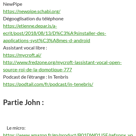
NewPipe
https://newpipe.schabi.org/
Dégooglisation du téléphone
https://etienne.depar.is/a-
ecrit/post/2018/08/13/D%C3%A9sinstaller-des-
applications-syst%C3%A8mes-d-android
Assistant vocal libre :
https://mycroft.ai/
http://www.fredzone.org/mycroft-lassistant-vocal-open-
source-roi-de-la-domotique-777
Podcast de l’étrange : In Tenbris
https://podtail.com/fr/podcast/in-tenebris/
Partie John :
Le micro:
https://www.amazon.fr/gp/product/B01DW01J5E/ref=ppx_yo