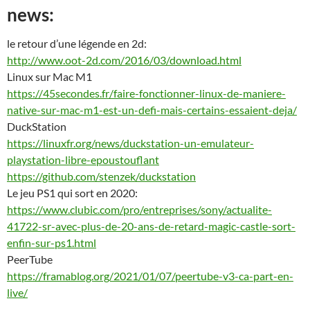
news:
le retour d’une légende en 2d:
http://www.oot-2d.com/2016/03/download.html
Linux sur Mac M1
https://45secondes.fr/faire-fonctionner-linux-de-maniere-
native-sur-mac-m1-est-un-defi-mais-certains-essaient-deja/
DuckStation
https://linuxfr.org/news/duckstation-un-emulateur-
playstation-libre-epoustouflant
https://github.com/stenzek/duckstation
Le jeu PS1 qui sort en 2020:
https://www.clubic.com/pro/entreprises/sony/actualite-
41722-sr-avec-plus-de-20-ans-de-retard-magic-castle-sort-
enfin-sur-ps1.html
PeerTube
https://framablog.org/2021/01/07/peertube-v3-ca-part-en-
live/