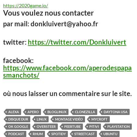
https://2020game.io/
Vous voulez nous contacter
par mail: donkluivert@yahoo.fr
twitter:
https://twitter.com/Donkluivert
facebook:
https://www.facebook.com/aperodespapa
smanchots/
où nous laisser un commentaire sur le site.
ALEXA
APERO
BLOGLINUX
CLONEZILLA
DAYTONA USA
DISQUE DUR
LINUX
MONTAGE VIDÉO
MYCROFT
OK GOOGLE
OVERSTEER
PEERTUBE
PITIVI
PLAYSTATION
PODCAST
RHUM
SPOTIDY
STREETCAST
UBUNTU