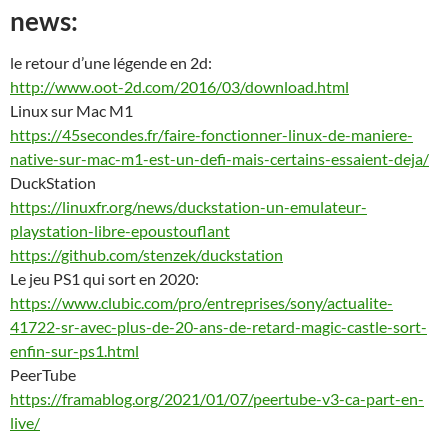
news:
le retour d’une légende en 2d:
http://www.oot-2d.com/2016/03/download.html
Linux sur Mac M1
https://45secondes.fr/faire-fonctionner-linux-de-maniere-
native-sur-mac-m1-est-un-defi-mais-certains-essaient-deja/
DuckStation
https://linuxfr.org/news/duckstation-un-emulateur-
playstation-libre-epoustouflant
https://github.com/stenzek/duckstation
Le jeu PS1 qui sort en 2020:
https://www.clubic.com/pro/entreprises/sony/actualite-
41722-sr-avec-plus-de-20-ans-de-retard-magic-castle-sort-
enfin-sur-ps1.html
PeerTube
https://framablog.org/2021/01/07/peertube-v3-ca-part-en-
live/