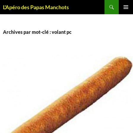
Recherche
L'Apéro des Papas Manchots
ALLER
MENU
AU
PRINCI
CONTENU
Archives par mot-clé : volant pc