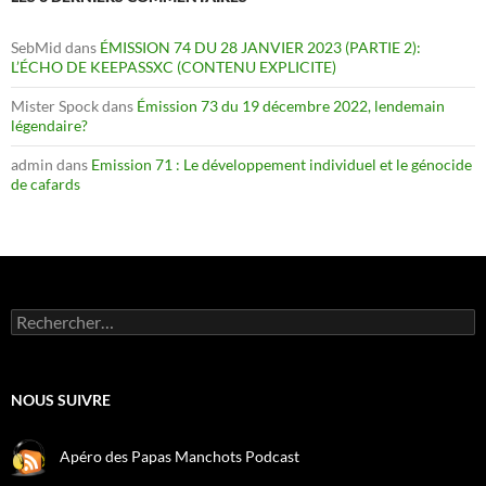
SebMid
dans
ÉMISSION 74 DU 28 JANVIER 2023 (PARTIE 2):
L’ÉCHO DE KEEPASSXC (CONTENU EXPLICITE)
Mister Spock
dans
Émission 73 du 19 décembre 2022, lendemain
légendaire?
admin
dans
Emission 71 : Le développement individuel et le génocide
de cafards
Rechercher :
NOUS SUIVRE
Apéro des Papas Manchots Podcast