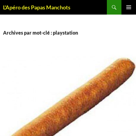
Recherche
L'Apéro des Papas Manchots
ALLER
MENU
AU
PRINCI
CONTENU
Archives par mot-clé : playstation