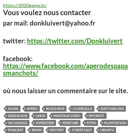
https://2020game.io/
Vous voulez nous contacter
par mail: donkluivert@yahoo.fr
twitter:
https://twitter.com/Donkluivert
facebook:
https://www.facebook.com/aperodespapa
smanchots/
où nous laisser un commentaire sur le site.
ALEXA
APERO
BLOGLINUX
CLONEZILLA
DAYTONA USA
DISQUE DUR
LINUX
MONTAGE VIDÉO
MYCROFT
OK GOOGLE
OVERSTEER
PEERTUBE
PITIVI
PLAYSTATION
PODCAST
RHUM
SPOTIDY
STREETCAST
UBUNTU