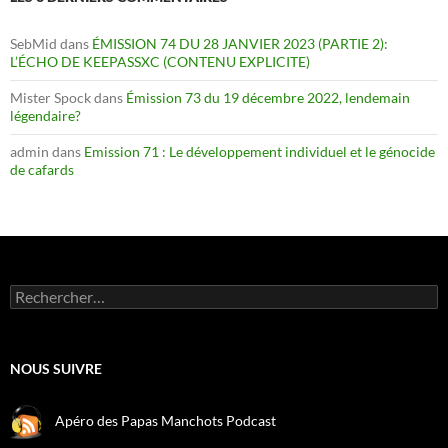
SebMid
dans
ÉMISSION 74 DU 28 JANVIER 2023 (PARTIE 2):
L’ÉCHO DE KEEPASSXC (CONTENU EXPLICITE)
Mister Spock
dans
Émission 73 du 19 décembre 2022, lendemain
légendaire?
admin
dans
Emission 71 : Le développement individuel et le génocide
de cafards
Rechercher :
NOUS SUIVRE
Apéro des Papas Manchots Podcast