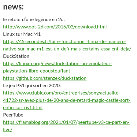
news:
le retour d’une légende en 2d:
http://www.oot-2d.com/2016/03/download.html
Linux sur Mac M1
https://45secondes.fr/faire-fonctionner-linux-de-maniere-
native-sur-mac-m1-est-un-defi-mais-certains-essaient-deja/
DuckStation
https://linuxfr.org/news/duckstation-un-emulateur-
playstation-libre-epoustouflant
https://github.com/stenzek/duckstation
Le jeu PS1 qui sort en 2020:
https://www.clubic.com/pro/entreprises/sony/actualite-
41722-sr-avec-plus-de-20-ans-de-retard-magic-castle-sort-
enfin-sur-ps1.html
PeerTube
https://framablog.org/2021/01/07/peertube-v3-ca-part-en-
live/